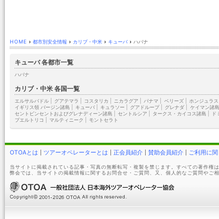
HOME
›
都市別安全情報
›
カリブ・中米
›
キューバ
›
ハバナ
キューバ 各都市一覧
ハバナ
カリブ・中米 各国一覧
エルサルバドル
|
グアテマラ
|
コスタリカ
|
ニカラグア
|
パナマ
|
ベリーズ
|
ホンジュラス
イギリス領 バージン諸島
|
キューバ
|
キュラソー
|
グアドループ
|
グレナダ
|
ケイマン諸
セントビンセントおよびグレナディーン諸島
|
セントルシア
|
タークス・カイコス諸島
|
ド
プエルトリコ
|
マルティニーク
|
モントセラト
OTOAとは
ツアーオペレーターとは
正会員紹介
賛助会員紹介
ご利用に関
当サイトに掲載されている記事・写真の無断転写・複製を禁じます。すべての著作権は
弊会では、当サイトの掲載情報に関するお問合せ・ご質問、又、個人的なご質問やご相