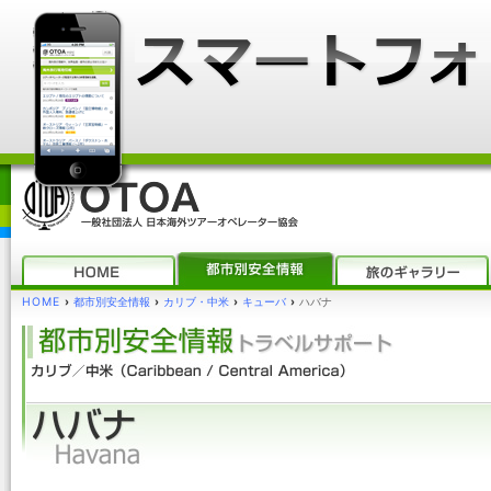
HOME
›
都市別安全情報
›
カリブ・中米
›
キューバ
›
ハバナ