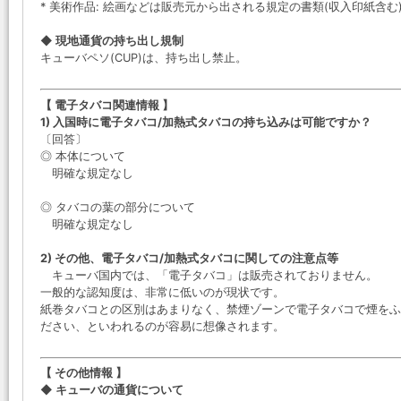
* 美術作品: 絵画などは販売元から出される規定の書類(収入印紙含む
◆ 現地通貨の持ち出し規制
キューバペソ(CUP)は、持ち出し禁止。
【 電子タバコ関連情報 】
1) 入国時に電子タバコ/加熱式タバコの持ち込みは可能ですか？
〔回答〕
◎ 本体について
明確な規定なし
◎ タバコの葉の部分について
明確な規定なし
2) その他、電子タバコ/加熱式タバコに関しての注意点等
キューバ国内では、「電子タバコ」は販売されておりません。
一般的な認知度は、非常に低いのが現状です。
紙巻タバコとの区別はあまりなく、禁煙ゾーンで電子タバコで煙をふ
ださい、といわれるのが容易に想像されます。
【 その他情報 】
◆ キューバの通貨について