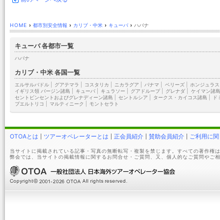
HOME
›
都市別安全情報
›
カリブ・中米
›
キューバ
›
ハバナ
キューバ 各都市一覧
ハバナ
カリブ・中米 各国一覧
エルサルバドル
|
グアテマラ
|
コスタリカ
|
ニカラグア
|
パナマ
|
ベリーズ
|
ホンジュラス
イギリス領 バージン諸島
|
キューバ
|
キュラソー
|
グアドループ
|
グレナダ
|
ケイマン諸
セントビンセントおよびグレナディーン諸島
|
セントルシア
|
タークス・カイコス諸島
|
ド
プエルトリコ
|
マルティニーク
|
モントセラト
OTOAとは
ツアーオペレーターとは
正会員紹介
賛助会員紹介
ご利用に関
当サイトに掲載されている記事・写真の無断転写・複製を禁じます。すべての著作権は
弊会では、当サイトの掲載情報に関するお問合せ・ご質問、又、個人的なご質問やご相