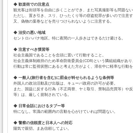
◆ 歓楽街での注意点
観光客は街頭等を自由に歩くことができ、また写真撮影等も問題ない
ただし、置き引き、スリ、ひったくり等の窃盗犯罪が多いので注意す
又、偽物の葉巻などを売りつけられないように注意する。
◆ 治安の悪い地域
セントロハバナ地区。特に夜間の一人歩きはできるだけ避ける。
◆ 注意すべき慣習等
社会主義国であることを念頭に置いて行動すること。
社会主義体制維持のため革命防衛委員会(CDR)という隣組組織があ
行動は常に監視状態にあると考えた方がよく、滞在中に軽率な行動を
◆ 一般人(旅行者を含む)に罰金が科せられるような条例等
外国人の政治活動及び出版は、キューバ政府の許可が必要。
また、国益に反する行為（不正両替、ヤミ取引、禁制品売買等）や反
等）は、厳しく規制されている。
◆ 日常会話におけるタブー等
特になし。常識の範囲内の言動を心がけていれば問題ない。
◆ 警察の信頼度と日本人への対応
陽気で親切。まあ信頼してよい。