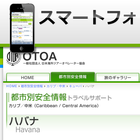
HOME
›
都市別安全情報
›
カリブ・中米
›
キューバ
›
ハバナ