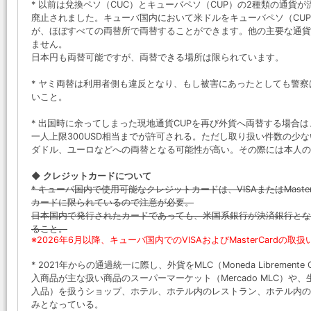
* 以前は兌換ペソ（CUC）とキューバペソ（CUP）の2種類の通貨が
廃止されました。キューバ国内において米ドルをキューバペソ（CUP
が、ほぼすべての両替所で両替することができます。他の主要な通貨
ません。
日本円も両替可能ですが、両替できる場所は限られています。
* ヤミ両替は利用者側も違反となり、もし被害にあったとしても警
いこと。
* 出国時に余ってしまった現地通貨CUPを再び外貨へ両替する場合
一人上限300USD相当までが許可される。ただし取り扱い件数の少
ダドル、ユーロなどへの両替となる可能性が高い。その際には本人の
◆ クレジットカードについて
* キューバ国内で使用可能なクレジットカードは、VISAまたはMast
カードに限られているので注意が必要。
日本国内で発行されたカードであっても、米国系銀行が決済銀行とな
ること。
※2026年6月以降、キューバ国内でのVISAおよびMasterCardの
* 2021年からの通過統一に際し、外貨をMLC（Moneda Librement
入商品が主な扱い商品のスーパーマーケット（Mercado MLC）
入品）を扱うショップ、ホテル、ホテル内のレストラン、ホテル内の
みとなっている。