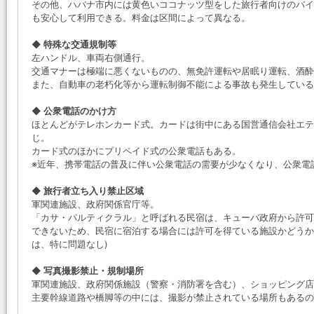
その他、ハバナ市内には黄色いココナッツ型をした旅行者向けのバイクタ
も安心して利用できる。料金は区間によって異なる。
◆ 特殊な交通規制等
左ハンドル、車両右側通行。
交通マナーは極端に悪くないものの、無免許運転や居眠り運転、酒酔
また、自動車の老朽化等から運転制御不能による事故も発生してい
◆ 公衆電話のかけ方
ほとんどがテレホンカード式。カードは街中にある国営通信会社エテクサ
じ。
カード式のほかにプリペイド式の公衆電話もある。
※近年、携帯電話の普及に伴い公衆電話の需要が少なくなり、公衆電
◆ 旅行者立ち入り禁止区域
軍関連施設、政府関係官庁等。
「カサ・パルティクラル」と呼ばれる民宿は、キューバ政府から許可
できないため、民宿に宿泊する場合には許可を得ている施設かどうか
は、特に問題なし)
◆ 写真撮影禁止・規制場所
軍関連施設、政府関係施設（警察・消防署を含む）、ショッピング
主要幹線道路や橋脚等の中には、撮影が禁止されている場所もあるの