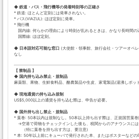
◆ 鉄道・バス・飛行機等の発着時刻等の正確さ
* 鉄道: ほとんど定刻には発車されない。
* バス(VIAZUL): ほぼ定刻に発車。
* 飛行機
国内線: 何らかの理由により時刻が乱れるときは、かなり長時間の
国際線: ほぼ定刻。
◆ 日本語対応可能な窓口
(大使館・領事館、旅行会社・ツアーオペレ
なし
【 禁制品 】
◆ 国内持ち込み禁止・規制品
麻薬類、果物、生鮮食料品、酪農製品や生皮、家電製品(湯沸しポット
◆ 現地通貨の持ち込み規制
US$5,000以上の通貨を持ち込む際は、申告が必要。
◆ 国外持ち出し禁止・規制品
* 葉巻: 50本以内は規制なし。50本以上持ち出す際は、正規国営
→空港で荷物をチェックインした後も、税関からのアナウンスには
（特に葉巻を持ち出す方は、要注意)
* 本: 50年以上前にキューバで発行された本、またはポスターなど