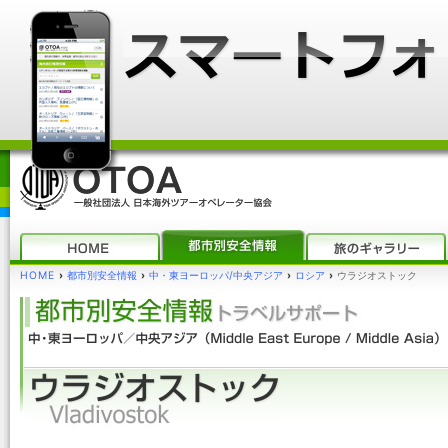
HOME
›
都市別安全情報
›
中・東ヨーロッパ/中央アジア
›
ロシア
›
ウラジオストック