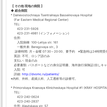
【 その他 現地の病院 】
◆ 総合病院
* Dalnevostochnaya Tsentralnaya Basseinovaya Hospital
(Far Eastern Medical Regional Center)
TEL:
423-231-5926
423-231-4981 (インフォメーション)
住所:
入院病棟: 100-Letiya str. 161
一般外来: Beregovaya str., 3
診療時間: 月～金曜 07:30～20:00、要予約 ※緊急時は24時間受
英語: 不可、ロシア語のみ
支払い: 現金のみ
必要書類: パスポートなどの身分証明書、海外旅行保険証(但しキャ
入院: 可
詳細:
http://dvomc.ru/patients/
※内科、外科、産婦人科、人工透析等の診療可。
* Primorskaya Kraevaya Klinicheskaya Hospital #1 (KRAY HOSPITA
TEL:
423-240-0624
423-240-2837
住所: Aleutskaya str. 57