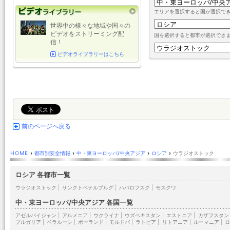
エリアを選択すると国が選択で
世界中の様々な地域や国々の
ビデオをストリーミング配
国を選択すると都市が選択でき
信！
ビデオライブラリーはこちら
前のページへ戻る
HOME
›
都市別安全情報
›
中・東ヨーロッパ/中央アジア
›
ロシア
›
ウラジオストック
ロシア 各都市一覧
ウラジオストック
|
サンクトペテルブルグ
|
ハバロフスク
|
モスクワ
中・東ヨーロッパ/中央アジア 各国一覧
アゼルバイジャン
|
アルメニア
|
ウクライナ
|
ウズベキスタン
|
エストニア
|
カザフスタン
ブルガリア
|
ベラルーシ
|
ポーランド
|
モルドバ
|
ラトビア
|
リトアニア
|
ルーマニア
|
ロ