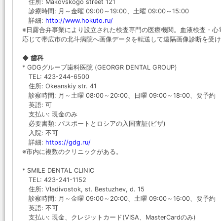
住所: Makovskogo street 121
診療時間: 月～金曜 09:00～19:00、土曜 09:00～15:00
詳細:
http://www.hokuto.ru/
※日露合弁事業により設立された検査専門の医療機関。血液検査・心電
応じて帯広市の北斗病院へ画像データを転送して遠隔画像診断を受け
◆ 歯科
* GDGグループ歯科医院 (GEORGR DENTAL GROUP)
TEL: 423-244-6500
住所: Okeanskiy str. 41
診察時間: 月～土曜 08:00～20:00、日曜 09:00～18:00、要予約
英語: 可
支払い: 現金のみ
必要書類: パスポートとロシアの入国査証(ビザ)
入院: 不可
詳細:
https://gdg.ru/
※市内に複数のクリニックがある。
* SMILE DENTAL CLINIC
TEL: 423-241-1152
住所: Vladivostok, st. Bestuzhev, d. 15
診察時間: 月～金曜 09:00～20:00、土曜 09:00～16:00、
英語: 不可
支払い: 現金、クレジットカード(VISA、MasterCardのみ)