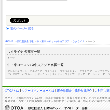
前のページへ戻る
HOME
›
都市別安全情報
›
中・東ヨーロッパ/中央アジア
›
ウクライナ
›
キーウ
ウクライナ 各都市一覧
キーウ
中・東ヨーロッパ/中央アジア 各国一覧
アゼルバイジャン
|
アルメニア
|
ウクライナ
|
ウズベキスタン
|
エストニア
|
カザフスタン
ブルガリア
|
ベラルーシ
|
ポーランド
|
モルドバ
|
ラトビア
|
リトアニア
|
ルーマニア
|
ロ
OTOAとは
ツアーオペレーターとは
正会員紹介
賛助会員紹介
ご利用に関
当サイトに掲載されている記事・写真の無断転写・複製を禁じます。すべての著作権は
弊会では、当サイトの掲載情報に関するお問合せ・ご質問、又、個人的なご質問やご相