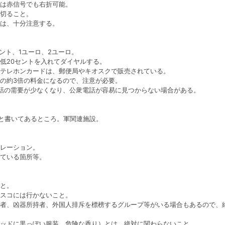
は赤信号でも右折可能。
切ること。
は、十分注意する。
セント、1ユーロ、2ユーロ。
低20セントを入れてダイヤルする。
テレホンカードは、郵便局やキオスクで販売されている。
の約3倍の料金になるので、注意が必要。
話の需要が少なくなり、公衆電話が容易に見つからない場合がある。
禁止）と書いてあるところ。軍関連施設。
レーション。
ている箇所等。
と。
スコには行かないこと。
者、凶器所持者、外国人排斥を標榜するグループ等がいる場合もあるので、
ッドに黒っぽい服装、危険な香り）とは、絶対に関わらないこと。