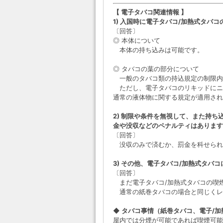
【 電子タバコ関連情報 】
1) 入国時に電子タバコ/加熱式タバ
〔回答〕
◎ 本体について
本体の持ち込みは可能です。
◎ タバコの葉の部分について
一般のタバコ類の持込規定の制限内
ただし、電子タバコのリキッドにニ
通常の液体物に関する規定が適用されま
2) 制限や条件を無視して、また持
金や没収などのペナルティはあります
〔回答〕
没収のみで済むか、罰金を科せられ
3) その他、電子タバコ/加熱式タバ
〔回答〕
まだ電子タバコ/加熱式タバコの喫
通常の紙巻タバコの場合と同じくレ
◆ タバコ事情（紙巻タバコ、電子/
屋内では分煙が可能であれば喫煙可能