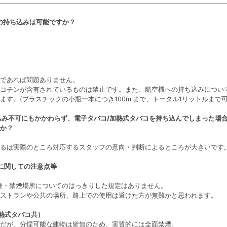
コの持ち込みは可能ですか？
であれば問題ありません。
コチンが含有されているものは禁止です。また、航空機への持ち込みについ
す。(プラスチックの小瓶一本につき100mlまで、トータル1リットルまで可
ち込み不可にもかかわらず、電子タバコ/加熱式タバコを持ち込んでしまった場
か？
るは実際のところ対応するスタッフの意向・判断によるところが大きいです
コに関しての注意点等
煙・禁煙場所についてのはっきりした規定はありません。
ストランや公共の場所、路上での使用は避けた方が無難かと思われます。
加熱式タバコ共）
だが、分煙可能な建物は皆無のため、実質的には全面禁煙。