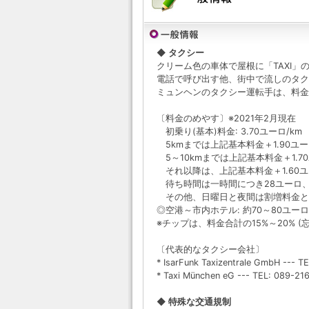
◆ タクシー
クリーム色の車体で屋根に「TAXI
電話で呼び出す他、街中で流しのタク
ミュンヘンのタクシー運転手は、料金
〔料金のめやす〕※2021年2月現在
初乗り(基本)料金: 3.70ユーロ/km
5kmまでは上記基本料金＋1.90ユー
5～10kmまでは上記基本料金＋1.70
それ以降は、上記基本料金＋1.60ユ
待ち時間は一時間につき28ユーロ、
その他、日曜日と夜間は割増料金と
◎空港～市内ホテル: 約70～80ユー
※チップは、料金合計の15%～20% (
〔代表的なタクシー会社〕
* IsarFunk Taxizentrale GmbH --- 
* Taxi München eG --- TEL: 089-216
◆ 特殊な交通規制