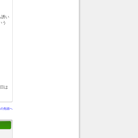
も誘い
いう
祝日は
ジの先頭へ