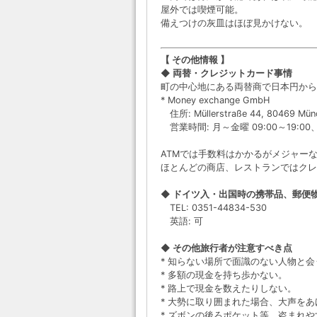
屋外では喫煙可能。
備えつけの灰皿はほぼ見かけない。
【 その他情報 】
◆ 両替・クレジットカード事情
町の中心地にある両替商で日本円から
* Money exchange GmbH
住所: Müllerstraße 44, 80469 Mün
営業時間: 月～金曜 09:00～19:00、土
ATMでは手数料はかかるがメジャーなク
ほとんどの商店、レストランではクレ
◆ ドイツ入・出国時の携帯品、郵便
TEL: 0351-44834-530
英語: 可
◆ その他旅行者が注意すべき点
* 知らない場所で面識のない人物と
* 多額の現金を持ち歩かない。
* 路上で現金を数えたりしない。
* 大勢に取り囲まれた場合、大声を
* ズボンの後ろポケット等、盗まれ