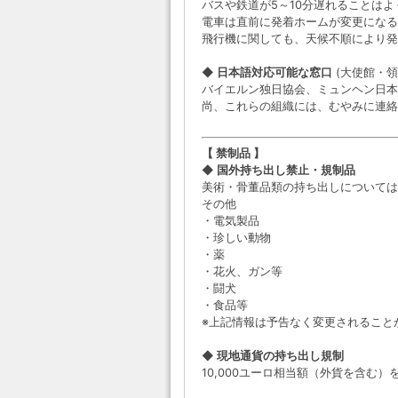
バスや鉄道が5～10分遅れることは
電車は直前に発着ホームが変更になる
飛行機に関しても、天候不順により発
◆ 日本語対応可能な窓口
(大使館・
バイエルン独日協会、ミュンヘン日本
尚、これらの組織には、むやみに連絡
【 禁制品 】
◆ 国外持ち出し禁止・規制品
美術・骨董品類の持ち出しについては
その他
・電気製品
・珍しい動物
・薬
・花火、ガン等
・闘犬
・食品等
※上記情報は予告なく変更されること
◆ 現地通貨の持ち出し規制
10,000ユーロ相当額（外貨を含む