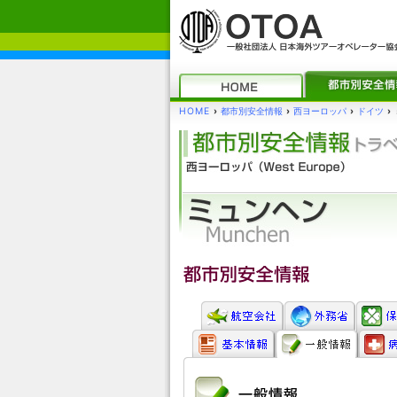
HOME
›
都市別安全情報
›
西ヨーロッパ
›
ドイツ
›