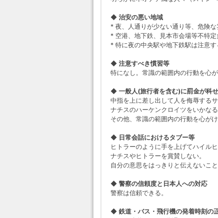
◆ 治安の悪い地域
* 夜、人通りが少ない通り等、危険
* 空港、地下鉄、見本市会場等不特
* 特に夜の中央駅や地下鉄駅は注意す
◆ 注意すべき慣習等
特になし。常識の範囲内の行動を心が
◆ 一般人(旅行者を含む)に罰金が科
中指を上に差し出して人を侮辱するサ
ナチスのハーケンクロイツをいかなる
その他、常識の範囲内の行動を心がけ
◆ 日常会話におけるタブー等
ヒトラーのように手を上げてハイルヒ
ナチスやヒトラーを賞賛しない。
自分の意思をはっきりと伝えないこと
◆ 警察の信頼度と日本人への対応
警察は信頼できる。
◆ 鉄道・バス・飛行機の発着時刻の