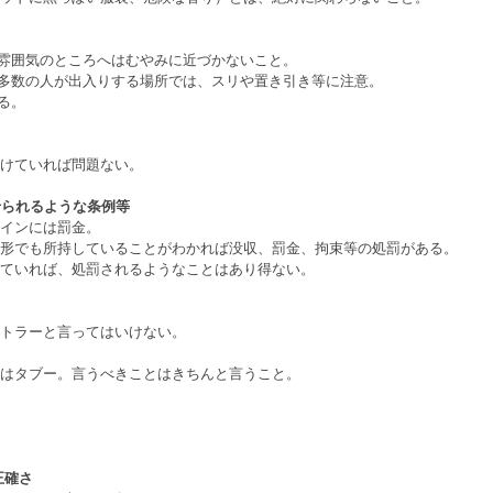
な雰囲気のところへはむやみに近づかないこと。
定多数の人が出入りする場所では、スリや置き引き等に注意。
る。
けていれば問題ない。
せられるような条例等
インには罰金。
形でも所持していることがわかれば没収、罰金、拘束等の処罰がある。
ていれば、処罰されるようなことはあり得ない。
トラーと言ってはいけない。
はタブー。言うべきことはきちんと言うこと。
正確さ