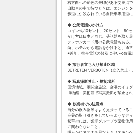
右方向への緑色の矢印がある交差点で
自動車の中で待つときは、エンジンを
歩道に併設されている自転車専用道に
◆ 公衆電話のかけ方
コイン式:10セント、20セント、50
かけ方は日本と同じ。受話器を取り最
テレホンカード用の公衆電話もある。
尚、ホテルから電話をかけると、通常
※近年、携帯電話の普及に伴い公衆電
◆ 旅行者立ち入り禁止区域
BETRETEN VERBOTEN（立入
◆ 写真撮影禁止・規制場所
国境地域、軍関連施設、空港のイミグ
博物館・美術館で写真撮影が禁止され
◆ 歓楽街での注意点
自分の飲み物等はよく見張っているこ
麻薬の取り引きをしているようなディ
繁華街には、犯罪グループや薬物使用
に関わらないこと。
明らかにネオナチ風な人々（スキンヘ