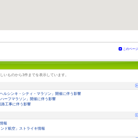
このペー
しいものから3件までを表示しています。
日「ヘルシンキ・シティ・マラソン」開催に伴う影響
日「ハーフマラソン」開催に伴う影響
の道路工事に伴う影響
」情報
ィンランド航空」ストライキ情報