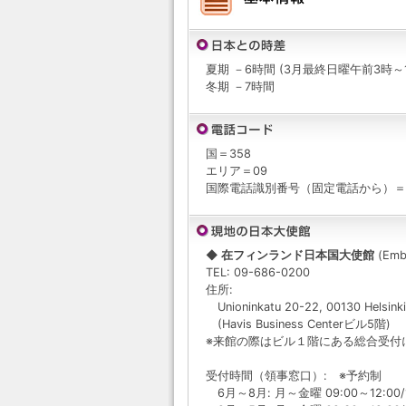
夏期 －6時間 (3月最終日曜午前3時～
冬期 －7時間
国＝358
エリア＝09
国際電話識別番号（固定電話から）＝9
◆ 在フィンランド日本国大使館
(Emba
TEL: 09-686-0200
住所:
Unioninkatu 20-22, 00130 Helsinki
(Havis Business Centerビル5階)
※来館の際はビル１階にある総合受付
受付時間（領事窓口）: ※予約制
6月～8月: 月～金曜 09:00～12:00/1