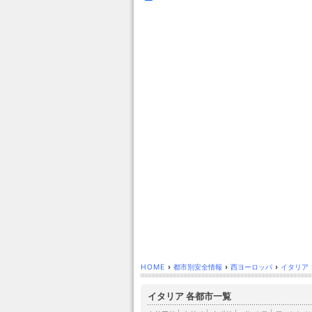
HOME
›
都市別安全情報
›
西ヨーロッパ
›
イタリア
イタリア 各都市一覧