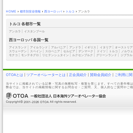
HOME
›
都市別安全情報
›
西ヨーロッパ
›
トルコ
›
アンカラ
トルコ 各都市一覧
アンカラ
|
イスタンブール
西ヨーロッパ 各国一覧
アイスランド
|
アイルランド
|
アルバニア
|
アンドラ
|
イギリス
|
イタリア
|
オーストリア
スウェーデン
|
スペイン
|
スロベニア
|
セルビア
|
デンマーク
|
ドイツ
|
トルコ
|
ノルウェ
モナコ
|
モンテネグロ
|
リヒテンシュタイン
|
ルクセンブルク
|
グリーンランド
|
ジブラル
OTOAとは
ツアーオペレーターとは
正会員紹介
賛助会員紹介
ご利用に関
当サイトに掲載されている記事・写真の無断転写・複製を禁じます。すべての著作権は
弊会では、当サイトの掲載情報に関するお問合せ・ご質問、又、個人的なご質問やご相