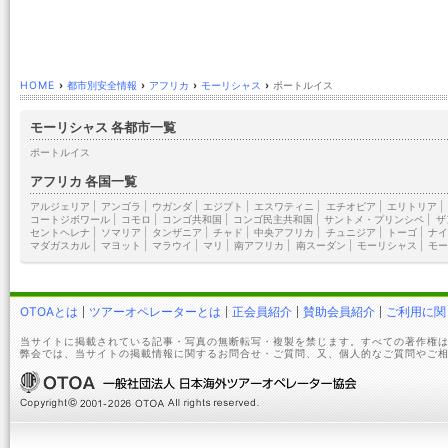
HOME
›
都市別安全情報
›
アフリカ
›
モーリシャス
›
ポートルイス
モーリシャス 各都市一覧
ポートルイス
アフリカ 各国一覧
アルジェリア
|
アンゴラ
|
ウガンダ
|
エジプト
|
エスワティニ
|
エチオピア
|
エリトリア
|
コートジボワール
|
コモロ
|
コンゴ共和国
|
コンゴ民主共和国
|
サントメ・プリンシペ
|
ザ
セントヘレナ
|
ソマリア
|
タンザニア
|
チャド
|
中央アフリカ
|
チュニジア
|
トーゴ
|
ナイ
マダガスカル
|
マヨット
|
マラウイ
|
マリ
|
南アフリカ
|
南スーダン
|
モーリシャス
|
モー
OTOAとは
ツアーオペレーターとは
正会員紹介
賛助会員紹介
ご利用に関
当サイトに掲載されている記事・写真の無断転写・複製を禁じます。すべての著作権は
弊会では、当サイトの掲載情報に関するお問合せ・ご質問、又、個人的なご質問やご相