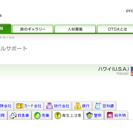
›
ホノルル