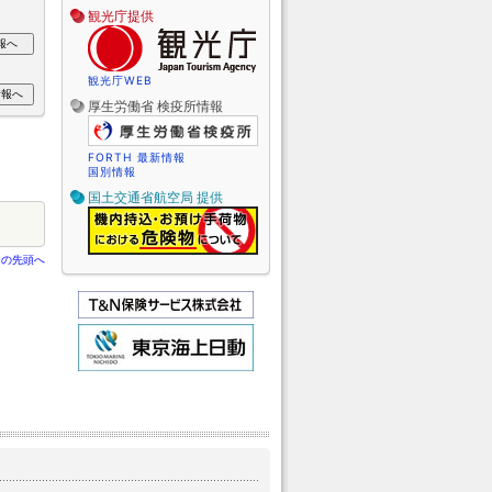
観光庁提供
観光庁WEB
厚生労働省 検疫所情報
FORTH 最新情報
国別情報
国土交通省航空局 提供
ジの先頭へ