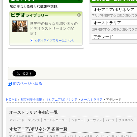
エリアを選択すると国が選択で
世界中の様々な地域や国々の
ビデオをストリーミング配
国を選択すると都市が選択でき
信！
ビデオライブラリーはこちら
前のページへ戻る
HOME
›
都市別安全情報
›
オセアニア/ポリネシア
›
オーストラリア
›
アデレード
オーストラリア 各都市一覧
アデレード
|
ケアンズ
|
ゴールドコースト
|
シドニー
|
ダーウィン
|
パース
|
ブリスベン
|
オセアニア/ポリネシア 各国一覧
アメリカ領サモア
|
オーストラリア
|
キリバス
|
クック諸島
|
クリスマス島（キリバス）
|