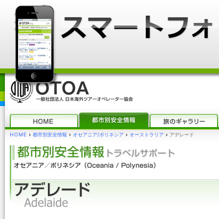
HOME
›
都市別安全情報
›
オセアニア/ポリネシア
›
オーストラリア
›
アデレード