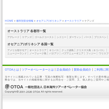
HOME
›
都市別安全情報
›
オセアニア/ポリネシア
›
オーストラリア
›
ケアンズ
オーストラリア 各都市一覧
アデレード
|
ケアンズ
|
ゴールドコースト
|
シドニー
|
ダーウィン
|
パース
|
ブリスベン
|
オセアニア/ポリネシア 各国一覧
アメリカ領サモア
|
オーストラリア
|
キリバス
|
クック諸島
|
クリスマス島（キリバス）
|
ニュージーランド
|
ノーフォーク島
|
バヌアツ
|
パプアニューギニア
|
フィジー
|
ワリスフ
OTOAとは
ツアーオペレーターとは
正会員紹介
賛助会員紹介
ご利用に関
当サイトに掲載されている記事・写真の無断転写・複製を禁じます。すべての著作権は
弊会では、当サイトの掲載情報に関するお問合せ・ご質問、又、個人的なご質問やご相