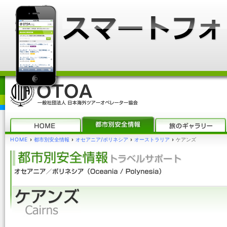
HOME
›
都市別安全情報
›
オセアニア/ポリネシア
›
オーストラリア
›
ケアンズ