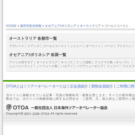
HOME
›
都市別安全情報
›
オセアニア/ポリネシア
›
オーストラリア
›
ゴールドコースト
オーストラリア 各都市一覧
アデレード
|
ケアンズ
|
ゴールドコースト
|
シドニー
|
ダーウィン
|
パース
|
ブリスベン
|
オセアニア/ポリネシア 各国一覧
アメリカ領サモア
|
オーストラリア
|
キリバス
|
クック諸島
|
クリスマス島（キリバス）
|
ニュージーランド
|
ノーフォーク島
|
バヌアツ
|
パプアニューギニア
|
フィジー
|
ワリスフ
OTOAとは
ツアーオペレーターとは
正会員紹介
賛助会員紹介
ご利用に関
当サイトに掲載されている記事・写真の無断転写・複製を禁じます。すべての著作権は
弊会では、当サイトの掲載情報に関するお問合せ・ご質問、又、個人的なご質問やご相