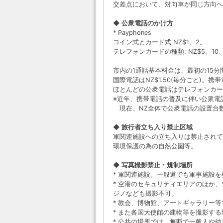
交差点において、対向車が同じ方向へ
◆ 公衆電話のかけ方
* Payphones
コイン式とカード式 NZ$1、2。
テレフォンカードの種類: NZ$5、1
市内の1通話基本料金は、最初の15分間
国際電話はNZ$1.50(毎分ごと)。携帯
ほとんどの公衆電話はテレフォンカー
※近年、携帯電話の普及に伴い公衆電
現在、NZ全体で公衆電話の設置台数は
◆ 旅行者立ち入り禁止区域
軍関連施設への立ち入りは禁止されて
環境保護の為の自然公園等。
◆ 写真撮影禁止・規制場所
* 軍関連施設。一般道でも軍事施設
* 空港のセキュリティエリアのほか
ジノなども撮影不可。
* 教会、博物館、アートギャラリー
* また各国大使館の建物等を撮影す
* 公共の場所では、無断で一般人や