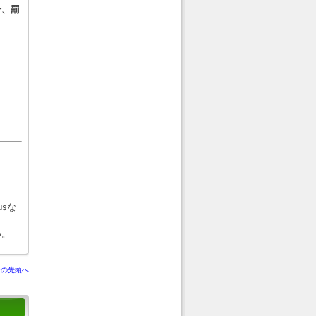
合、罰
。
usな
い。
ジの先頭へ