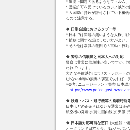
* 道徳上問題のあるようなフィルム
* 営業許可を受けているカジノ以外
* 入国時に持込が許可されている植物
るので注意する。
◆ 日常会話におけるタブー等
* 日本では問題の無いような人権、
* 捕鯨に関する話はしない方がよい。
* その他は常識の範囲での言動・行
◆ 警察の信頼度と日本人への対応
警察は非常に信頼性が高いですが、増
われています。
大きな事故以外はポリス・レポートの
(少ない金額の損害の窃盗であれば、
※参考: ニュージーランド警察 日本
https://www.police.govt.nz/advic
◆ 鉄道・バス・飛行機等の発着時刻
日本ほどの正確さはないが通常は正確
航空機の発着は(特に国内線は)天候
◆ 日本語対応可能な窓口
(大使館・
オークランド日本人会、NZジャパン