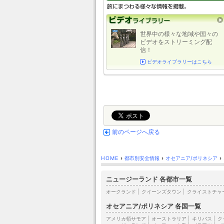
世界中の様々な地域や国々の
ビデオをストリーミング配
信！
ビデオライブラリーはこちら
前のページへ戻る
HOME
›
都市別安全情報
›
オセアニア/ポリネシア
›
ニュージーランド 各都市一覧
オークランド
|
クイーンズタウン
|
クライストチャ
オセアニア/ポリネシア 各国一覧
アメリカ領サモア
|
オーストラリア
|
キリバス
|
ク