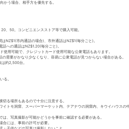
向かう場合、相手方を優先する。
0、20、50。コンビニエンスストア等で購入可能。
はNZ$1(市内通話の場合)、市外通話はNZ$1(毎分ごと)。
電話への通話はNZ$1.20(毎分ごと)。
ド使用可能で、クレジットカード使用可能な公衆電話もあります。
話の需要がかなり少なくなり、容易に公衆電話が見つからない場合がある。
約2,500台。
いる。
を横切る場所もあるので十分に注意する。
、ワイトモ洞窟、スーパーマーケット内、テアナウの洞窟内、キウイハウスの
等では、写真撮影が可能かどうかを事前に確認する必要がある。
る場合には、事前の許可が必要。
幼児・子供などの写真は撮影しないこと。