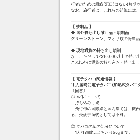
行者のための組織(窓口)はない(短期
なお、旅行者は、これらの組織には、
【 禁制品 】
◆ 国外持ち出し禁止品・規制品
グリーンストーン、マオリ族の骨董品
◆ 現地通貨の持ち出し規制
なし。ただしNZ$10,000以上の
これ以外に通貨の持ち込み・持ち出し
【 電子タバコ関連情報 】
1) 入国時に電子タバコ/加熱式タバ
〔回答〕
◎ 本体について
持ち込み可能
飛行機の国際線と国内線では、機内
る。受託手荷物としては不可。
◎ タバコの葉の部分について
1人(18歳以上)あたり50gまで。