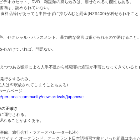
、ビデオカセット、DVD、雑誌類の持ち込みは、罰せられる可能性もある。
の賭博は、認められていない。
(食料品等)があっても申告せずに持ち込むと罰金(NZ$400)が科せられること
戦争、セクシャル・ハラスメント、暴力的な発言は嫌がられるので避けること
動を心がけていれば、問題ない。
えつつある犯罪による人手不足から軽犯罪の処理が手薄になってきていると
発行をするのみ。
犯人は即釈放されてしまうこともある)
語ホームページ
e/personal-community/new-arrivals/japanese
等の正確さ
に運行される。
で遅れることがよくある。
領事館、旅行会社・ツアーオペレーター以外)
ソサイティ オークランド、オークランド日本語補習学校といった組織はある