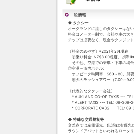
◆ タクシー
オークランドに流しのタクシーはない
料金はメーター制で、会社や車の大き
チップは必要なく、現金やクレジット
〔料金のめやす〕※2021年2月現在
初乗り料金: NZ$3.00程度。以降1
その他、空港での乗車・下車の場合は
◎空港～市内ホテル:
オフピーク時間帯 $60～80、所要
朝夕のラッシュアワー（7:00～9:00、
〔代表的なタクシー会社〕
* AUKLAND CO-OP TAXIS --- TEL
* ALERT TAXIS --- TEL: 09-309-
* CORPORATE CABS --- TEL: 09-
◆ 特殊な交通規制等
交差点では左側優先。(以前は右優先だ
ラウンドアバウトといわれるロータリ