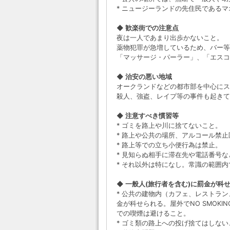
* ニュージーランドの先住民である
◆ 歓楽街での注意点
夜は一人であまり出歩かないこと。
薬物犯罪が急増しているため、バー等
「マッサージ・パーラー」、「エスコ
◆ 治安の悪い地域
オークランドなどの都市部を中心にス
殺人、強盗、レイプ等の事件も起きて
◆ 注意すべき慣習等
* ゴミを路上や川に捨てないこと。
* 路上や公共の場所、アルコール禁
* 路上等での立ち小便行為は禁止。
* 見知らぬ相手に滞在先や電話番号
* それ以外は特になし。常識の範囲
◆ 一般人(旅行者を含む)に罰金が科
* 公共の建物内（カフェ、レストラン
金が科せられる。屋外でNO SMOK
での喫煙は避けること。
* ゴミ類の路上への投げ捨てはしない