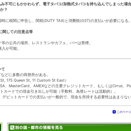
ち込み不可にもかかわらず、電子タバコ/加熱式タバコを持ち込んでしまった場
か？
税関に申告し、関税(DUTY TAX)と消費税(GST)の支払いが必要になる
コに関しての注意点等
チ等の公共の場所、レストランやカフェ、バーは禁煙。
購入が可能。
いて
Tなどに多数の両替所がある。
, 175 Queen St, 11 Custom St East）
、MasterCard、AMEXなどの主要クレジットカード、もしくはCirrus、Pl
トカードでの現金引き出しが可能（手数料、為替レートは流動的）。
、デビットカードでの支払いが一般的で、現金を所持する必要性はあまりな
このペー