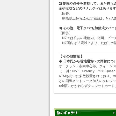
2) 制限や条件を無視して、また持
金や没収などのペナルティはあります
〔回答〕
制限以上持ち込んだ場合は、NZ入国時に
3) その他、電子タバコ/加熱式タバ
〔回答〕
NZでは公共の建物内、公園、ビー
NZ国内は18歳以上より、たばこの
【 その他情報 】
◆ 日本円から現地通貨への両替につ
オークランド市内中心部、クィーンS
（一例：No 1 Currency - 238 Queen St
ATMも街中に多数設置されており、VISA
どの国際ネットワーク加入のクレジッ
※金額にかかわらずクレジットカード