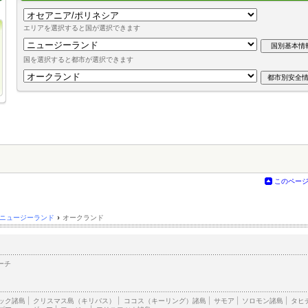
エリアを選択すると国が選択できます
国を選択すると都市が選択できます
このペー
ニュージーランド
›
オークランド
ーチ
ック諸島
|
クリスマス島（キリバス）
|
ココス（キーリング）諸島
|
サモア
|
ソロモン諸島
|
タヒ