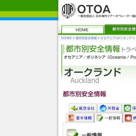
HOME
›
都市別安全情報
›
オセアニア/ポリネシア
›