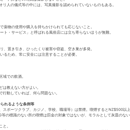
マオリ人の儀式等の中には、写真撮影を認められていないものもある。
で薬物の使用や購入を持ちかけられても応じないこと。
ート・サービス」と呼ばれる風俗店には立ち寄らないほうが無難。
リ、置き引き、ひったくり被害や窃盗、空き巣が多発。
いるため、常に安全には注意することが必要。
止区域での飲酒。
などは教えない方がよい。
内で行動していれば、何ら問題ない。
せられるような条例等
、スポーツクラブ、カジノ、学校、職場等）は禁煙。喫煙するとNZ$500以
ING等の標識のない所の喫煙は罰金の対象ではないが、モラルとして灰皿のな
こと。