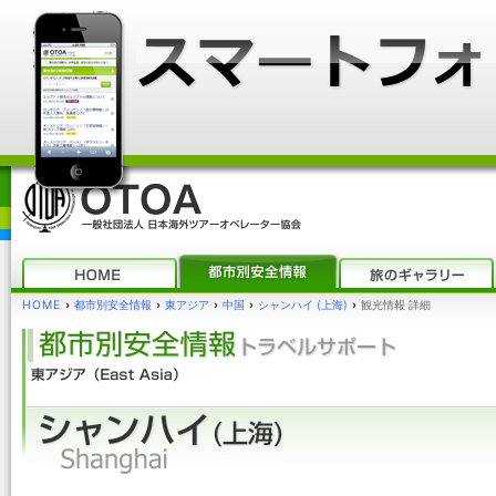
HOME
›
都市別安全情報
›
東アジア
›
中国
›
シャンハイ (上海)
›
観光情報 詳細