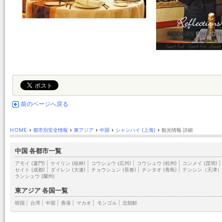
前のページへ戻る
HOME
›
都市別安全情報
›
東アジア
›
中国
›
シャンハイ (上海)
›
観光情報 詳細
中国 各都市一覧
アモイ (厦門)
|
ケイリン (桂林)
|
コウシュウ (広州)
|
コウシュウ (杭州)
|
コンメイ (昆明)
|
セイト (成都)
|
ダイレン (大連)
|
チョウシュン (長春)
|
チンタオ (青島)
|
テンシン（天津
ランシュウ (蘭州)
東アジア 各国一覧
韓国
|
台湾
|
中国
|
香港
|
マカオ
|
モンゴル
|
北朝鮮