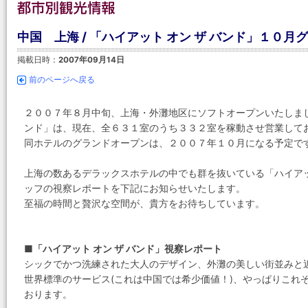
中国 上海 / 「ハイアット オン ザ バンド」１０
掲載日時：
2007年09月14日
前のページへ戻る
２００７年８月中旬、上海・外灘地区にソフトオープンいたしまし
ンド」は、現在、全６３１室のうち３３２室を稼動させ営業して
同ホテルのグランドオープンは、２００７年１０月になる予定で
上海の数あるデラックスホテルの中でも群を抜いている「ハイアッ
ッフの視察レポートを下記にお知らせいたします。
至福の時間と贅沢な空間が、貴方をお待ちしています。
■「ハイアット オン ザ バンド」視察レポート
シックでかつ洗練された大人のデザイン、外灘の美しい街並みと
世界標準のサービス(これは中国では希少価値！)、やっぱりこれ
おります。