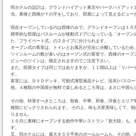
同ホテルの設計は、グランドハイアット東京やパークハイアット
当。東棟と西棟がＹの字をしており、部屋によって見えるビュー
現在オープンしているのは西棟のみで、グランドオープンは１０
標準的な部屋はバスルームが移動式ドアになっている「オープン
た「プライベート式」の２タイプに分けられます。
オープン式の客室は、トイレとお風呂が完全に分離しているため
ツインルームの数が多いのはオープン式の客室で、西棟のオープ
ビューのツインは、限定されますのでご注意下さい。
また、部屋タイプは同じではありますが、１１階以上は「リバー
す。
客室には、ＤＶＤデッキ、可動式薄型液晶テレビ、浴衣(バスロー
他、４種類の中国茶が無料で楽しめるところ等は、まさに中国ら
その他、特筆すべきところは、朝食、中華、和食、洋食とエリア
種類にビックリされられます。 その上、味も大変美味しくて、
りません。
１０月に東棟にオープンする創作中華レストラン「新大陸」も、
す。
又、同ホテルには、最大８５０平米のボールルームも。その他、