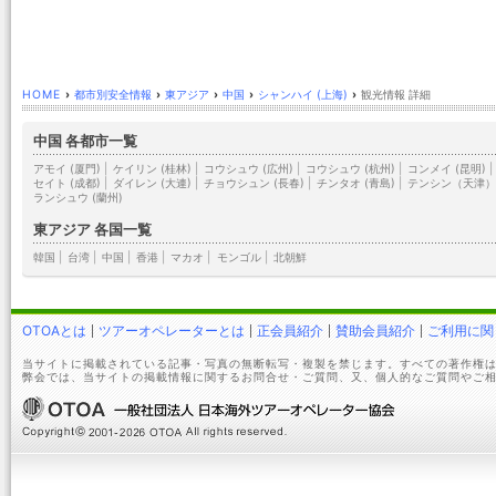
HOME
›
都市別安全情報
›
東アジア
›
中国
›
シャンハイ (上海)
›
観光情報 詳細
中国 各都市一覧
アモイ (厦門)
|
ケイリン (桂林)
|
コウシュウ (広州)
|
コウシュウ (杭州)
|
コンメイ (昆明)
|
セイト (成都)
|
ダイレン (大連)
|
チョウシュン (長春)
|
チンタオ (青島)
|
テンシン（天津
ランシュウ (蘭州)
東アジア 各国一覧
韓国
|
台湾
|
中国
|
香港
|
マカオ
|
モンゴル
|
北朝鮮
OTOAとは
ツアーオペレーターとは
正会員紹介
賛助会員紹介
ご利用に関
当サイトに掲載されている記事・写真の無断転写・複製を禁じます。すべての著作権は
弊会では、当サイトの掲載情報に関するお問合せ・ご質問、又、個人的なご質問やご相