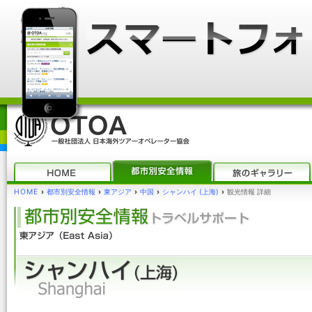
HOME
›
都市別安全情報
›
東アジア
›
中国
›
シャンハイ (上海)
›
観光情報 詳細