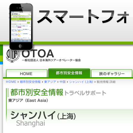
HOME
›
都市別安全情報
›
東アジア
›
中国
›
シャンハイ (上海)
›
観光情報 詳細