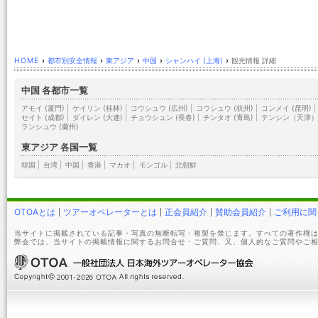
HOME
›
都市別安全情報
›
東アジア
›
中国
›
シャンハイ (上海)
›
観光情報 詳細
中国 各都市一覧
アモイ (厦門)
|
ケイリン (桂林)
|
コウシュウ (広州)
|
コウシュウ (杭州)
|
コンメイ (昆明)
|
セイト (成都)
|
ダイレン (大連)
|
チョウシュン (長春)
|
チンタオ (青島)
|
テンシン（天津
ランシュウ (蘭州)
東アジア 各国一覧
韓国
|
台湾
|
中国
|
香港
|
マカオ
|
モンゴル
|
北朝鮮
OTOAとは
ツアーオペレーターとは
正会員紹介
賛助会員紹介
ご利用に関
当サイトに掲載されている記事・写真の無断転写・複製を禁じます。すべての著作権は
弊会では、当サイトの掲載情報に関するお問合せ・ご質問、又、個人的なご質問やご相