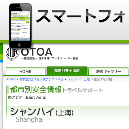
HOME
›
都市別安全情報
›
東アジア
›
中国
›
シャンハイ (上海)
›
観光情報 詳細