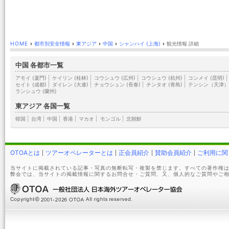
HOME
›
都市別安全情報
›
東アジア
›
中国
›
シャンハイ (上海)
›
観光情報 詳細
中国 各都市一覧
アモイ (厦門)
|
ケイリン (桂林)
|
コウシュウ (広州)
|
コウシュウ (杭州)
|
コンメイ (昆明)
|
セイト (成都)
|
ダイレン (大連)
|
チョウシュン (長春)
|
チンタオ (青島)
|
テンシン（天津
ランシュウ (蘭州)
東アジア 各国一覧
韓国
|
台湾
|
中国
|
香港
|
マカオ
|
モンゴル
|
北朝鮮
OTOAとは
ツアーオペレーターとは
正会員紹介
賛助会員紹介
ご利用に関
当サイトに掲載されている記事・写真の無断転写・複製を禁じます。すべての著作権は
弊会では、当サイトの掲載情報に関するお問合せ・ご質問、又、個人的なご質問やご相