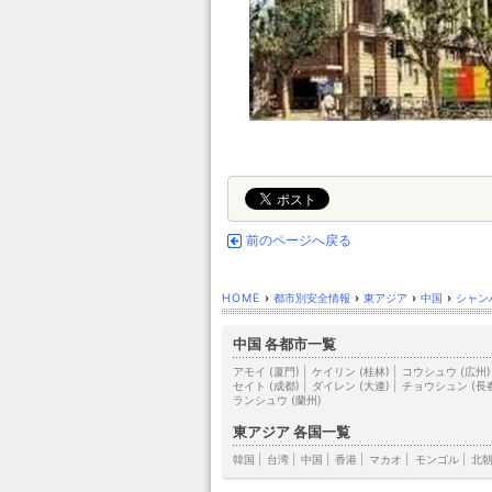
前のページへ戻る
HOME
›
都市別安全情報
›
東アジア
›
中国
›
シャンハ
中国 各都市一覧
アモイ (厦門)
|
ケイリン (桂林)
|
コウシュウ (広州)
セイト (成都)
|
ダイレン (大連)
|
チョウシュン (長
ランシュウ (蘭州)
東アジア 各国一覧
韓国
|
台湾
|
中国
|
香港
|
マカオ
|
モンゴル
|
北