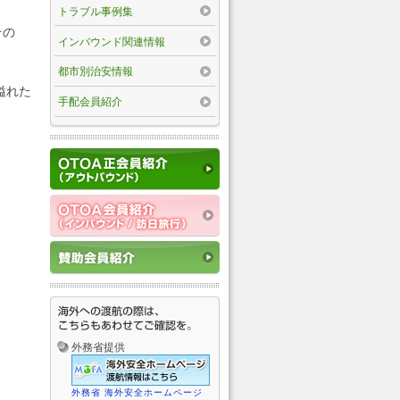
トラブル事例集
その
インバウンド関連情報
都市別治安情報
溢れた
手配会員紹介
外務省提供
外務省 海外安全ホームページ