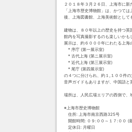
２０１８年３月２６日、上海市に新
「上海市歴史博物館」は、かつては
後、上海図書館、上海美術館として
建物は、８０年以上の歴史を持つ英
館内を写真撮影するのも楽しいかも
展示は、約６０００年にわたる上海
* 序庁 (第一展示室)
* 古代上海 (第ニ展示室)
* 近代上海 (第三展示室)
* 尾庁 (第四展示室)
の４つに分けられ、約１,１００件
音声ガイドもありますが、中国語と
場所は、人民広場エリアの西側で、
※上海市歴史博物館
住所: 上海市南京西路325号
開館時間: ０９:００～１７:００ (最終
定休日: 月曜日