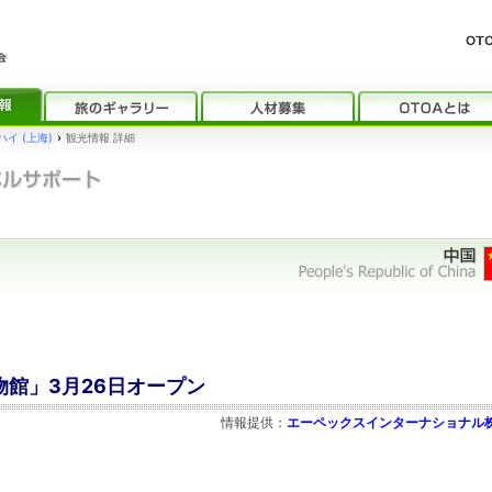
イ (上海)
›
観光情報 詳細
物館」3月26日オープン
情報提供：
エーペックスインターナショナル