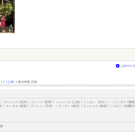
このペー
イ (上海)
›
観光情報 詳細
|
コウシュウ (杭州)
|
コンメイ (昆明)
|
シャンハイ (上海)
|
シンセン（深セン）
|
シンヨウ (瀋陽
春)
|
チンタオ (青島)
|
テンシン（天津）
|
ナンキン (南京)
|
ナンショウ (南昌)
|
ハルビン (哈爾浜
朝鮮