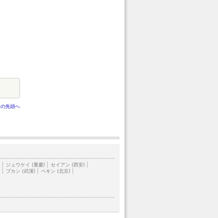
ジの先頭へ
)
|
ジュウケイ (重慶)
|
セイアン (西安)
|
)
|
ブカン (武漢)
|
ペキン (北京)
|