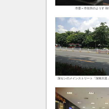
市委＝市役所のようす (8/2
深センのメインストリート「深南大道」のよ