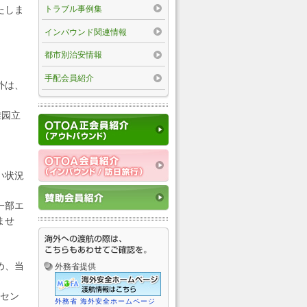
トラブル事例集
たしま
インバウンド関連情報
都市別治安情報
手配会員紹介
外は、
雅园立
い状況
一部エ
ませ
め、当
外務省提供
深セン
外務省 海外安全ホームページ