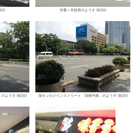
0)
市委＝市役所のようす (8/20)
うす (8/20)
深センのメインストリート「深南中路」のようす (8/20)