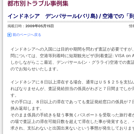
インドネシア デンパサール(バリ島) / 空港での
掲載日時：
2009年05月15日
情
前のページへ戻る
インドネシアへの入国には目的や期間を問わず査証が必要ですが
問については、空港等到着時に短期観光ビザ(到着査証: VISA on Ar
しかしながらここ最近、デンパサール(ン・グラライ)空港での査
のでお知らせいたします。
インドネシアに８日以上滞在する場合、通常はＵＳ＄２５を支払
ればなりませんが、査証発給担当の係員がわざと７日間までしか
す。
その手口は、８日以上の滞在であっても査証発給窓口の係員が７日間
挟み返却します。
そのまま係員の手続きを疑う事無くパスポートを受取った旅行者
の場で査証上の滞在可能日数を超えて滞在した事が発覚すると、
求され、支払わないと出国出来ないという事態が発生しておりま