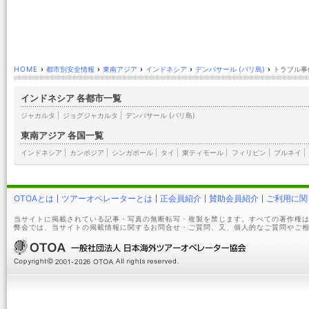
HOME
›
都市別安全情報
›
東南アジア
›
インドネシア
›
デンパサール (バリ島)
›
トラブル事
インドネシア 各都市一覧
ジャカルタ
|
ジョグジャカルタ
|
デンパサール (バリ島)
東南アジア 各国一覧
インドネシア
|
カンボジア
|
シンガポール
|
タイ
|
東ティモール
|
フィリピン
|
ブルネイ
|
OTOAとは
ツアーオペレーターとは
正会員紹介
賛助会員紹介
ご利用に関
当サイトに掲載されている記事・写真の無断転写・複製を禁じます。すべての著作権は
弊会では、当サイトの掲載情報に関するお問合せ・ご質問、又、個人的なご質問やご相