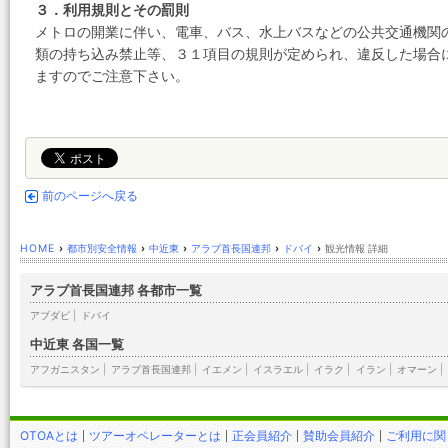
３．利用規則とその罰則
メトロの開業に伴い、電車、バス、水上バスなどの公共交通機関
類の持ち込み禁止等、３１項目の規則が定められ、違反した場合
ますのでご注意下さい。
前のページへ戻る
HOME
›
都市別安全情報
›
中近東
›
アラブ首長国連邦
›
ドバイ
›
観光情報 詳細
アラブ首長国連邦 各都市一覧
アブダビ
|
ドバイ
中近東 各国一覧
アフガニスタン
|
アラブ首長国連邦
|
イエメン
|
イスラエル
|
イラク
|
イラン
|
オマーン
|
OTOAとは
ツアーオペレーターとは
正会員紹介
賛助会員紹介
ご利用に関