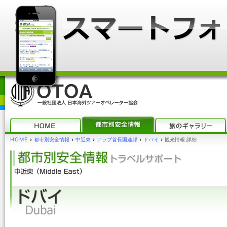
HOME
›
都市別安全情報
›
中近東
›
アラブ首長国連邦
›
ドバイ
›
観光情報 詳細