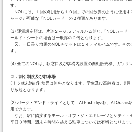
す。
NOLには、１回の利用から１０回までの回数券のように使用す
ャージが可能な「NOLカード」の２種類があります。
(3) 運賃設定額は、片道２～６.５ディルハム(但し「NOLカー
ールド・シートの場合は一般席の２倍となります。
又、一日乗り放題のNOLチケットは１４ディルハムです。そのほ
す。
(4) 全てのNOLは、駅窓口及び駅構内設置の自動販売機、ガソ
２．割引制度及び駐車場
(1) ５歳未満の乳幼児は無料となります。学生及び高齢者は、
り放題となります。
(2) パーク・アンド・ライドとして、Al Rashidiya駅、Al Qusa
用できます。
なお、駅に隣接するモール・オブ・ジ・エミレーツとシティ・
平日３時間、週末４時間を越える駐車については有料となります