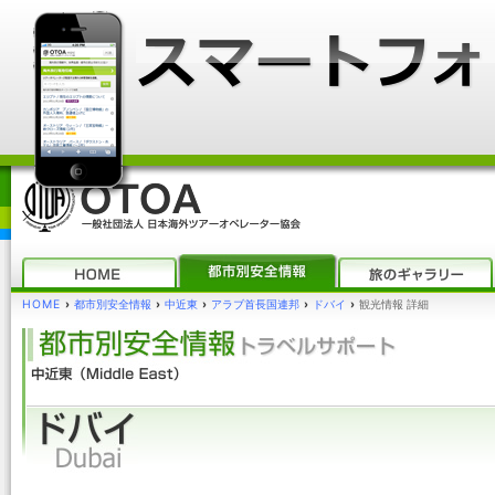
HOME
›
都市別安全情報
›
中近東
›
アラブ首長国連邦
›
ドバイ
›
観光情報 詳細