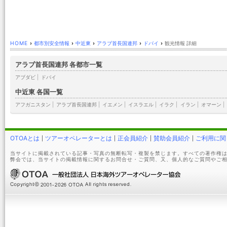
HOME
›
都市別安全情報
›
中近東
›
アラブ首長国連邦
›
ドバイ
›
観光情報 詳細
アラブ首長国連邦 各都市一覧
アブダビ
|
ドバイ
中近東 各国一覧
アフガニスタン
|
アラブ首長国連邦
|
イエメン
|
イスラエル
|
イラク
|
イラン
|
オマーン
|
OTOAとは
ツアーオペレーターとは
正会員紹介
賛助会員紹介
ご利用に関
当サイトに掲載されている記事・写真の無断転写・複製を禁じます。すべての著作権は
弊会では、当サイトの掲載情報に関するお問合せ・ご質問、又、個人的なご質問やご相