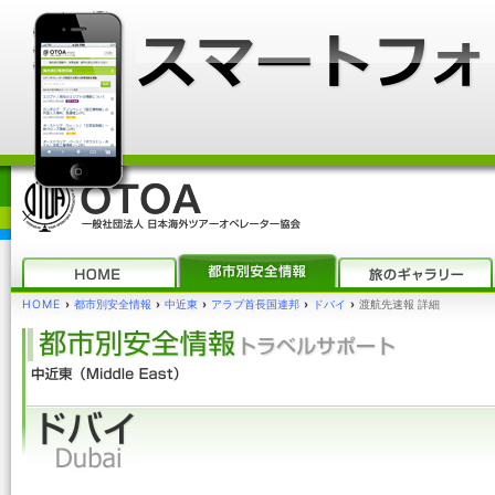
HOME
›
都市別安全情報
›
中近東
›
アラブ首長国連邦
›
ドバイ
›
渡航先速報 詳細