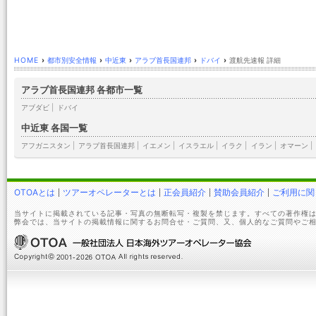
HOME
›
都市別安全情報
›
中近東
›
アラブ首長国連邦
›
ドバイ
›
渡航先速報 詳細
アラブ首長国連邦 各都市一覧
アブダビ
|
ドバイ
中近東 各国一覧
アフガニスタン
|
アラブ首長国連邦
|
イエメン
|
イスラエル
|
イラク
|
イラン
|
オマーン
|
OTOAとは
ツアーオペレーターとは
正会員紹介
賛助会員紹介
ご利用に関
当サイトに掲載されている記事・写真の無断転写・複製を禁じます。すべての著作権は
弊会では、当サイトの掲載情報に関するお問合せ・ご質問、又、個人的なご質問やご相