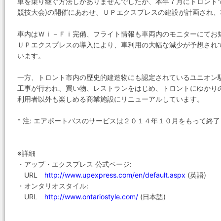
車を乗り継ぐ方法しかありませんでしたが、本年７月にトロント
競技大会)の開催にあわせ、ＵＰエクスプレスの建設が計画され
車内はＷｉ－Ｆｉ完備、フライト情報も車両内のモニターにてお
ＵＰエクスプレスの導入により、車利用の大幅な減少が予想され
います。
一方、トロント市内の歴史的建造物にも認定されているユニオン
工事が行われ、買い物、レストランをはじめ、トロントにゆかり
利用者以外も楽しめる商業施設にリニューアルしています。
* 注: エアポートバスのサービスは２０１４年１０月をもって終
※詳細
・アップ・エクスプレス 公式ページ:
URL
http://www.upexpress.com/en/default.aspx
(英語)
・オンタリオスタイル:
URL
http://www.ontariostyle.com/
(日本語)