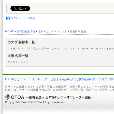
前のページへ戻る
HOME
›
都市別安全情報
›
北米
›
カナダ
›
トロント
›
観光情報 詳細
カナダ 各都市一覧
エドモントン
|
オタワ
|
カルガリー
|
ケベック
|
トロント
|
バンクーバー
|
モントリオール
北米 各国一覧
アメリカ
|
カナダ
OTOAとは
ツアーオペレーターとは
正会員紹介
賛助会員紹介
ご利用に関
当サイトに掲載されている記事・写真の無断転写・複製を禁じます。すべての著作権は
弊会では、当サイトの掲載情報に関するお問合せ・ご質問、又、個人的なご質問やご相