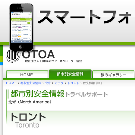
HOME
›
都市別安全情報
›
北米
›
カナダ
›
トロント
›
観光情報 詳細