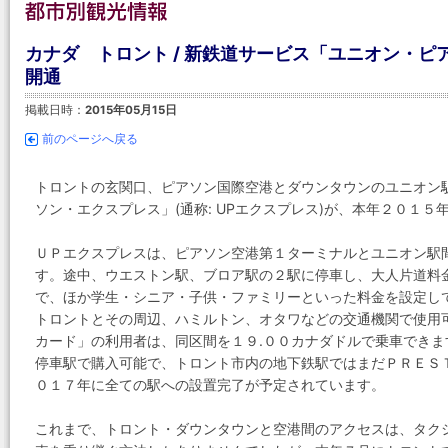
カナダ トロント / 新鉄道サービス「ユニオン・ピ
開通
掲載日時：
2015年05月15日
前のページへ戻る
トロントの玄関口、ピアソン国際空港とダウンタウンのユニオン
ソン・エクスプレス」(通称: UPエクスプレス)が、本年２０１
ＵＰエクスプレスは、ピアソン空港第１ターミナルとユニオン駅
す。途中、ウエストン駅、ブロア駅の２駅に停車し、大人片道料
で、ほか学生・シニア・子供・ファミリーといった料金を設定し
トロントとその周辺、ハミルトン、オタワなどの交通機関で使用
カード」の利用者は、同区間を１９.００カナダドルで乗車でき
停車駅で購入可能で、トロント市内の地下鉄駅ではまだＰＲＥＳ
０１７年に全ての駅への設置完了が予定されています。
これまで、トロント・ダウンタウンと空港間のアクセスは、タクシ