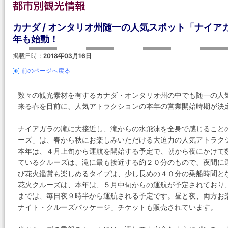
カナダ / オンタリオ州随一の人気スポット「ナイ
年も始動！
掲載日時：
2018年03月16日
前のページへ戻る
数々の観光素材を有するカナダ・オンタリオ州の中でも随一の人
来る春を目前に、人気アトラクションの本年の営業開始時期が決
ナイアガラの滝に大接近し、滝からの水飛沫を全身で感じること
ーズ」は、春から秋にお楽しみいただける大迫力の人気アトラク
本年は、４月上旬から運航を開始する予定で、朝から夜にかけて
ているクルーズは、滝に最も接近する約２０分のもので、夜間に
び花火鑑賞も楽しめるタイプは、少し長めの４０分の乗船時間と
花火クルーズは、本年は、５月中旬からの運航が予定されており
までは、毎日夜９時半から運航される予定です。昼と夜、両方お
ナイト・クルーズパッケージ」チケットも販売されています。