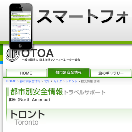
HOME
›
都市別安全情報
›
北米
›
カナダ
›
トロント
›
観光情報 詳細