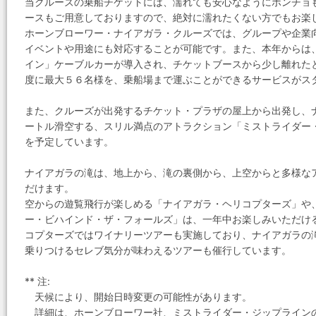
当クルーズの乗船チケットには、濡れても安心なようにポンチョ
ースもご用意しておりますので、絶対に濡れたくない方でもお楽
ホーンブローワー・ナイアガラ・クルーズでは、グループや企業
イベントや用途にも対応することが可能です。また、本年からは
イン」ケーブルカーが導入され、チケットブースから少し離れた
度に最大５６名様を、乗船場まで運ぶことができるサービスがス
また、クルーズが出発するチケット・プラザの屋上から出発し、
ートル滑空する、スリル満点のアトラクション「ミストライダー
を予定しています。
ナイアガラの滝は、地上から、滝の裏側から、上空からと多様な
だけます。
空からの遊覧飛行が楽しめる「ナイアガラ・ヘリコプターズ」や
ー・ビハインド・ザ・フォールズ」は、一年中お楽しみいただけ
コプターズではワイナリーツアーも実施しており、ナイアガラの
乗りつけるセレブ気分が味わえるツアーも催行しています。
** 注:
天候により、開始日時変更の可能性があります。
詳細は、ホーンブローワー社、ミストライダー・ジップライン