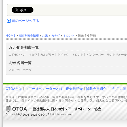
前のページへ戻る
HOME
›
都市別安全情報
›
北米
›
カナダ
›
トロント
›
観光情報 詳細
カナダ 各都市一覧
エドモントン
|
オタワ
|
カルガリー
|
ケベック
|
トロント
|
バンクーバー
|
モントリオール
北米 各国一覧
アメリカ
|
カナダ
OTOAとは
ツアーオペレーターとは
正会員紹介
賛助会員紹介
ご利用に関
当サイトに掲載されている記事・写真の無断転写・複製を禁じます。すべての著作権は
弊会では、当サイトの掲載情報に関するお問合せ・ご質問、又、個人的なご質問やご相