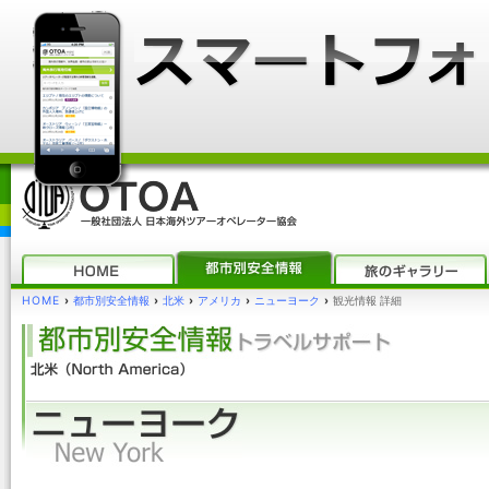
HOME
›
都市別安全情報
›
北米
›
アメリカ
›
ニューヨーク
›
観光情報 詳細