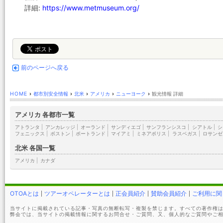
詳細:
https://www.metmuseum.org/
前のページへ戻る
HOME
›
都市別安全情報
›
北米
›
アメリカ
›
ニューヨーク
›
観光情報 詳細
アメリカ 各都市一覧
アトランタ
|
アンカレッジ
|
オーランド
|
サンディエゴ
|
サンフランシスコ
|
シアトル
|
シ
フェニックス
|
ボストン
|
ポートランド
|
マイアミ
|
ミネアポリス
|
ラスベガス
|
ロサンゼ
北米 各国一覧
アメリカ
|
カナダ
OTOAとは
ツアーオペレーターとは
正会員紹介
賛助会員紹介
ご利用に関
当サイトに掲載されている記事・写真の無断転写・複製を禁じます。すべての著作権は
弊会では、当サイトの掲載情報に関するお問合せ・ご質問、又、個人的なご質問やご相