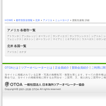
HOME
›
都市別安全情報
›
北米
›
アメリカ
›
ニューヨーク
›
渡航先速報 詳細
アメリカ 各都市一覧
アトランタ
|
アンカレッジ
|
オーランド
|
サンディエゴ
|
サンフランシスコ
|
シアトル
|
シ
フェニックス
|
ボストン
|
ポートランド
|
マイアミ
|
ミネアポリス
|
ラスベガス
|
ロサンゼ
北米 各国一覧
アメリカ
|
カナダ
OTOAとは
ツアーオペレーターとは
正会員紹介
賛助会員紹介
ご利用に関
当サイトに掲載されている記事・写真の無断転写・複製を禁じます。すべての著作権は
弊会では、当サイトの掲載情報に関するお問合せ・ご質問、又、個人的なご質問やご相