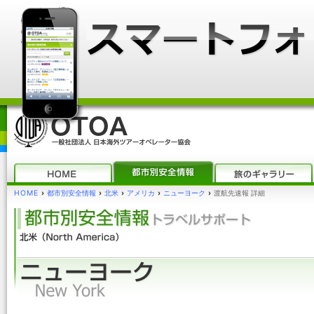
HOME
›
都市別安全情報
›
北米
›
アメリカ
›
ニューヨーク
›
渡航先速報 詳細