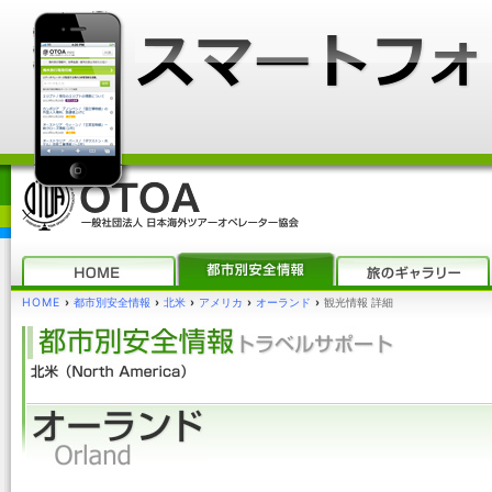
HOME
›
都市別安全情報
›
北米
›
アメリカ
›
オーランド
›
観光情報 詳細