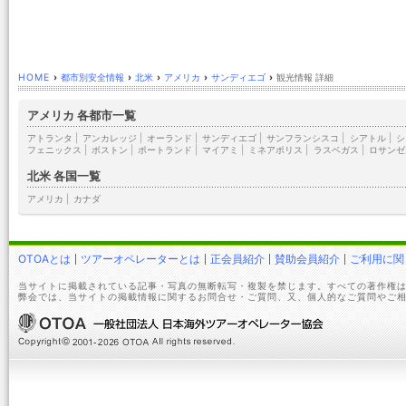
HOME
›
都市別安全情報
›
北米
›
アメリカ
›
サンディエゴ
›
観光情報 詳細
アメリカ 各都市一覧
アトランタ
|
アンカレッジ
|
オーランド
|
サンディエゴ
|
サンフランシスコ
|
シアトル
|
シ
フェニックス
|
ボストン
|
ポートランド
|
マイアミ
|
ミネアポリス
|
ラスベガス
|
ロサンゼ
北米 各国一覧
アメリカ
|
カナダ
OTOAとは
ツアーオペレーターとは
正会員紹介
賛助会員紹介
ご利用に関
当サイトに掲載されている記事・写真の無断転写・複製を禁じます。すべての著作権は
弊会では、当サイトの掲載情報に関するお問合せ・ご質問、又、個人的なご質問やご相