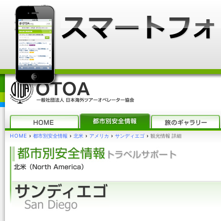
HOME
›
都市別安全情報
›
北米
›
アメリカ
›
サンディエゴ
›
観光情報 詳細