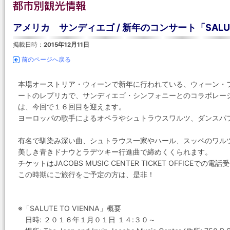
アメリカ サンディエゴ / 新年のコンサート「SALUTE
掲載日時：
2015年12月11日
前のページへ戻る
本場オーストリア・ウィーンで新年に行われている、ウィーン・
ートのレプリカで、サンディエゴ・シンフォニーとのコラボレーションし
は、今回で１６回目を迎えます。
ヨーロッパの歌手によるオペラやシュトラウスワルツ、ダンスパ
有名で馴染み深い曲、シュトラウス一家やハール、スッペのワル
美しき青きドナウとラデツキー行進曲で締めくくられます。
チケットはJACOBS MUSIC CENTER TICKET OFFIC
この時期にご旅行をご予定の方は、是非！
※「SALUTE TO VIENNA」概要
日時: ２０１６年１月０１日 １４:３０～