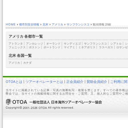
HOME
›
都市別安全情報
›
北米
›
アメリカ
›
サンフランシスコ
›
観光情報 詳細
アメリカ 各都市一覧
アトランタ
|
アンカレッジ
|
オーランド
|
サンディエゴ
|
サンフランシスコ
|
シアトル
|
シ
フェニックス
|
ボストン
|
ポートランド
|
マイアミ
|
ミネアポリス
|
ラスベガス
|
ロサンゼ
北米 各国一覧
アメリカ
|
カナダ
OTOAとは
ツアーオペレーターとは
正会員紹介
賛助会員紹介
ご利用に関
当サイトに掲載されている記事・写真の無断転写・複製を禁じます。すべての著作権は
弊会では、当サイトの掲載情報に関するお問合せ・ご質問、又、個人的なご質問やご相