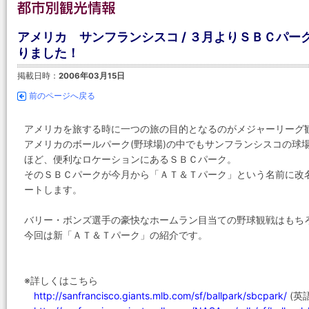
アメリカ サンフランシスコ / ３月よりＳＢＣパ
りました！
掲載日時：
2006年03月15日
前のページへ戻る
アメリカを旅する時に一つの旅の目的となるのがメジャーリーグ
アメリカのボールパーク(野球場)の中でもサンフランシスコの球
ほど、便利なロケーションにあるＳＢＣパーク。
そのＳＢＣパークが今月から「ＡＴ＆Ｔパーク」という名前に改
ートします。
バリー・ボンズ選手の豪快なホームラン目当ての野球観戦はもち
今回は新「ＡＴ＆Ｔパーク」の紹介です。
※詳しくはこちら
http://sanfrancisco.giants.mlb.com/sf/ballpark/sbcpark/
(英語