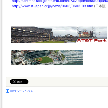
http://sanfrancisco.giants.mlb.com/NASApp/mlb/sf/ballpark/
http://www.sf-japan.or.jp/news/0603/0603-03.htm
(日本語)
前のページへ戻る