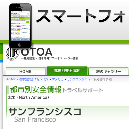
HOME
›
都市別安全情報
›
北米
›
アメリカ
›
サンフランシスコ
›
観光情報 詳細