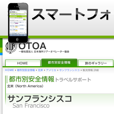
HOME
›
都市別安全情報
›
北米
›
アメリカ
›
サンフランシスコ
›
観光情報 詳細