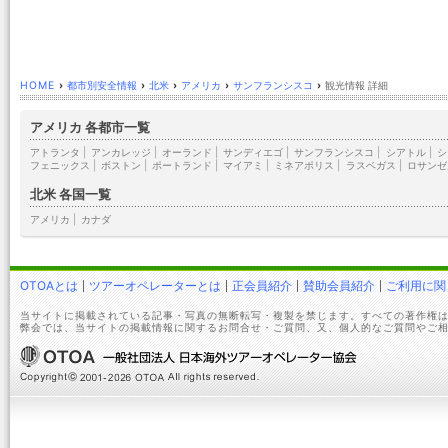
HOME
›
都市別安全情報
›
北米
›
アメリカ
›
サンフランシスコ
›
観光情報 詳細
アメリカ 各都市一覧
アトランタ
|
アンカレッジ
|
オーランド
|
サンディエゴ
|
サンフランシスコ
|
シアトル
|
シ
フェニックス
|
ボストン
|
ポートランド
|
マイアミ
|
ミネアポリス
|
ラスベガス
|
ロサンゼ
北米 各国一覧
アメリカ
|
カナダ
OTOAとは
ツアーオペレーターとは
正会員紹介
賛助会員紹介
ご利用に関
当サイトに掲載されている記事・写真の無断転写・複製を禁じます。すべての著作権は
弊会では、当サイトの掲載情報に関するお問合せ・ご質問、又、個人的なご質問やご相