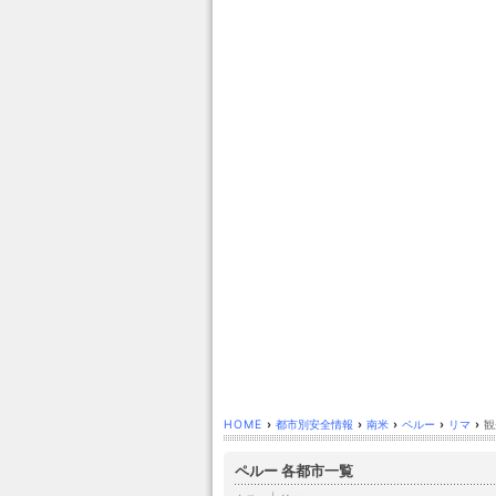
HOME
›
都市別安全情報
›
南米
›
ペルー
›
リマ
›
観
ペルー 各都市一覧