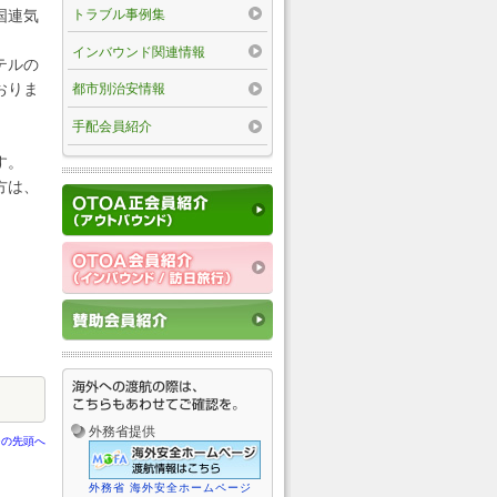
トラブル事例集
国連気
インバウンド関連情報
テルの
おりま
都市別治安情報
手配会員紹介
す。
方は、
外務省提供
ジの先頭へ
外務省 海外安全ホームページ