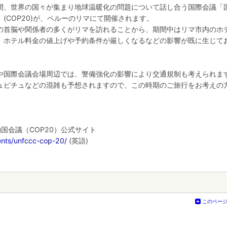
間、世界の国々が集まり地球温暖化の問題について話し合う国際会議「
(COP20)が、ペルーのリマにて開催されます。
の首脳や関係者の多くがリマを訪れることから、期間中はリマ市内のホ
、ホテル料金の値上げや予約条件が厳しくなるなどの影響が既に生じて
や国際会議会場周辺では、警備強化の影響により交通規制も考えられま
ュピチュなどの混雑も予想されますので、この時期のご旅行をお考えの
国会議（COP20）公式サイト
events/unfccc-cop-20/
(英語)
このペー