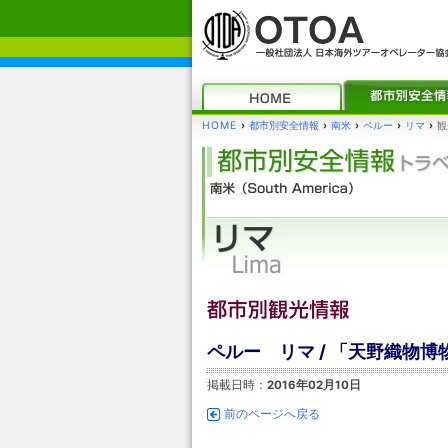
HOME
›
都市別安全情報
›
南米
›
ペルー
›
リマ
›
観
ペルー リマ / 「天野織物博
掲載日時：
2016年02月10日
前のページへ戻る