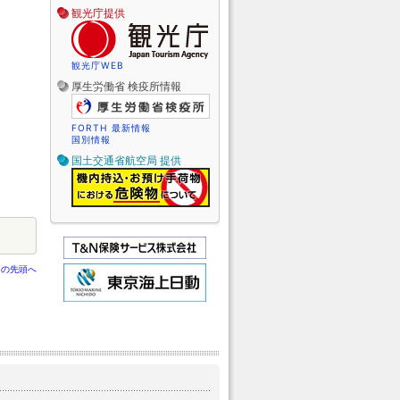
観光庁提供
観光庁WEB
厚生労働省 検疫所情報
FORTH 最新情報
国別情報
国土交通省航空局 提供
ジの先頭へ