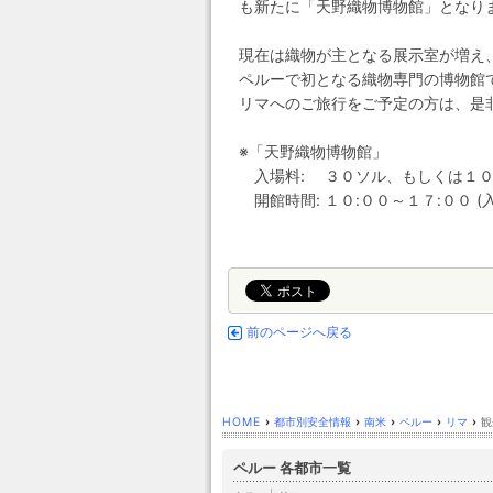
も新たに「天野織物博物館」となり
現在は織物が主となる展示室が増え
ペルーで初となる織物専門の博物館
リマへのご旅行をご予定の方は、是
※「天野織物博物館」
入場料: ３０ソル、もしくは１０
開館時間: １０:００～１７:００ (入
前のページへ戻る
HOME
›
都市別安全情報
›
南米
›
ペルー
›
リマ
›
観
ペルー 各都市一覧