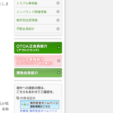
トラブル事例集
たしま
インバウンド関連情報
都市別治安情報
手配会員紹介
外務省提供
氏が収
、名称
外務省 海外安全ホームページ