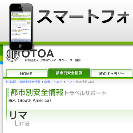
HOME
›
都市別安全情報
›
南米
›
ペルー
›
リマ
›
観光情報 詳細