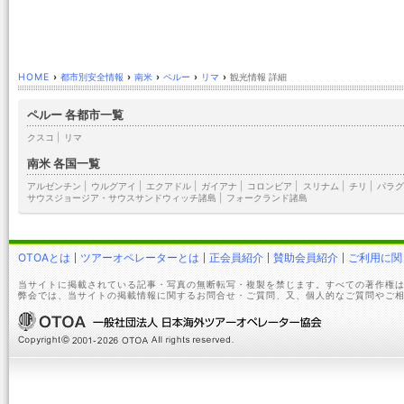
HOME
›
都市別安全情報
›
南米
›
ペルー
›
リマ
›
観光情報 詳細
ペルー 各都市一覧
クスコ
|
リマ
南米 各国一覧
アルゼンチン
|
ウルグアイ
|
エクアドル
|
ガイアナ
|
コロンビア
|
スリナム
|
チリ
|
パラグ
サウスジョージア・サウスサンドウィッチ諸島
|
フォークランド諸島
OTOAとは
ツアーオペレーターとは
正会員紹介
賛助会員紹介
ご利用に関
当サイトに掲載されている記事・写真の無断転写・複製を禁じます。すべての著作権は
弊会では、当サイトの掲載情報に関するお問合せ・ご質問、又、個人的なご質問やご相