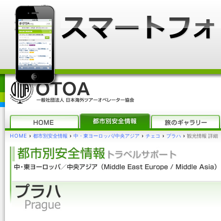
HOME
›
都市別安全情報
›
中・東ヨーロッパ/中央アジア
›
チェコ
›
プラハ
›
観光情報 詳細