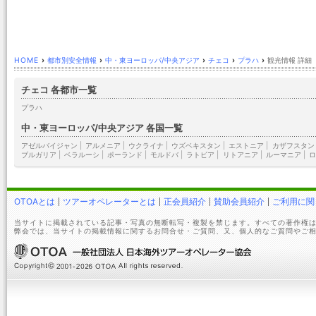
HOME
›
都市別安全情報
›
中・東ヨーロッパ/中央アジア
›
チェコ
›
プラハ
›
観光情報 詳細
チェコ 各都市一覧
プラハ
中・東ヨーロッパ/中央アジア 各国一覧
アゼルバイジャン
|
アルメニア
|
ウクライナ
|
ウズベキスタン
|
エストニア
|
カザフスタン
ブルガリア
|
ベラルーシ
|
ポーランド
|
モルドバ
|
ラトビア
|
リトアニア
|
ルーマニア
|
ロ
OTOAとは
ツアーオペレーターとは
正会員紹介
賛助会員紹介
ご利用に関
当サイトに掲載されている記事・写真の無断転写・複製を禁じます。すべての著作権は
弊会では、当サイトの掲載情報に関するお問合せ・ご質問、又、個人的なご質問やご相