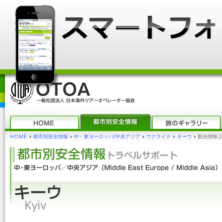
HOME
›
都市別安全情報
›
中・東ヨーロッパ/中央アジア
›
ウクライナ
›
キーウ
›
観光情報 