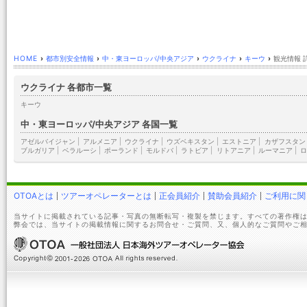
HOME
›
都市別安全情報
›
中・東ヨーロッパ/中央アジア
›
ウクライナ
›
キーウ
›
観光情報 
ウクライナ 各都市一覧
キーウ
中・東ヨーロッパ/中央アジア 各国一覧
アゼルバイジャン
|
アルメニア
|
ウクライナ
|
ウズベキスタン
|
エストニア
|
カザフスタン
ブルガリア
|
ベラルーシ
|
ポーランド
|
モルドバ
|
ラトビア
|
リトアニア
|
ルーマニア
|
ロ
OTOAとは
ツアーオペレーターとは
正会員紹介
賛助会員紹介
ご利用に関
当サイトに掲載されている記事・写真の無断転写・複製を禁じます。すべての著作権は
弊会では、当サイトの掲載情報に関するお問合せ・ご質問、又、個人的なご質問やご相