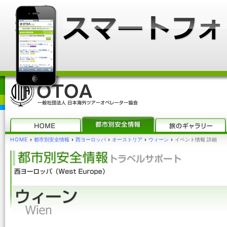
HOME
›
都市別安全情報
›
西ヨーロッパ
›
オーストリア
›
ウィーン
›
イベント情報 詳細