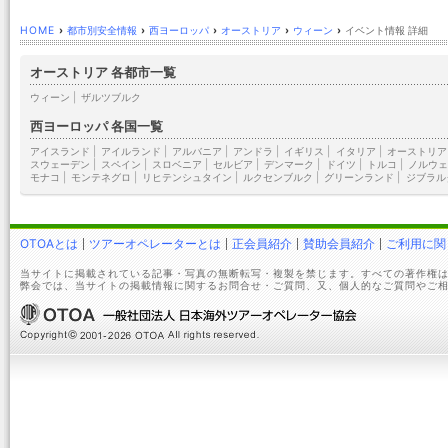
HOME
›
都市別安全情報
›
西ヨーロッパ
›
オーストリア
›
ウィーン
›
イベント情報 詳細
オーストリア 各都市一覧
ウィーン
|
ザルツブルク
西ヨーロッパ 各国一覧
アイスランド
|
アイルランド
|
アルバニア
|
アンドラ
|
イギリス
|
イタリア
|
オーストリア
スウェーデン
|
スペイン
|
スロベニア
|
セルビア
|
デンマーク
|
ドイツ
|
トルコ
|
ノルウェ
モナコ
|
モンテネグロ
|
リヒテンシュタイン
|
ルクセンブルク
|
グリーンランド
|
ジブラル
OTOAとは
ツアーオペレーターとは
正会員紹介
賛助会員紹介
ご利用に関
当サイトに掲載されている記事・写真の無断転写・複製を禁じます。すべての著作権は
弊会では、当サイトの掲載情報に関するお問合せ・ご質問、又、個人的なご質問やご相