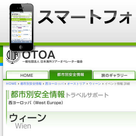
HOME
›
都市別安全情報
›
西ヨーロッパ
›
オーストリア
›
ウィーン
›
イベント情報 詳細