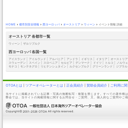
HOME
›
都市別安全情報
›
西ヨーロッパ
›
オーストリア
›
ウィーン
›
イベント情報 詳細
オーストリア 各都市一覧
ウィーン
|
ザルツブルク
西ヨーロッパ 各国一覧
アイスランド
|
アイルランド
|
アルバニア
|
アンドラ
|
イギリス
|
イタリア
|
オーストリア
スウェーデン
|
スペイン
|
スロベニア
|
セルビア
|
デンマーク
|
ドイツ
|
トルコ
|
ノルウェ
モナコ
|
モンテネグロ
|
リヒテンシュタイン
|
ルクセンブルク
|
グリーンランド
|
ジブラル
OTOAとは
ツアーオペレーターとは
正会員紹介
賛助会員紹介
ご利用に関
当サイトに掲載されている記事・写真の無断転写・複製を禁じます。すべての著作権は
弊会では、当サイトの掲載情報に関するお問合せ・ご質問、又、個人的なご質問やご相