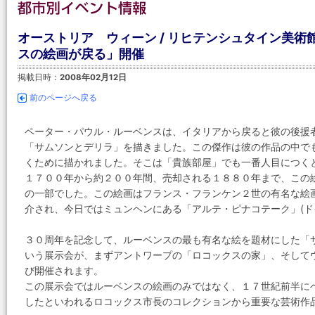
オーストリア ウィーン / リヒテンシュタイン美
スの絵画が戻る」開催
掲載日時：
2008年02月12日
前のページへ戻る
ペーター・パウル・ルーベンスは、イタリアから戻ると彼の後援
「サムソンとデリラ」を描きました。この傑作は彼の作品の中で
くために描かれました。そこは「貴族部屋」でも一番人目につく
１７００年から約２００年間、売却される１８８０年まで、この
の一部でした。この絵画はフランス・フランケン２世の有名な絵
介され、今日ではミュンヘンにある「アルテ・ピナコテーク」(ド
３０周年を記念して、ルーベンスの最も有名な絵を題材にした「
いう展示会が、まずアントワープの「ロコックスの家」、そして
び開催されます。
この展示会ではルーベンスの絵画のみではなく、１７世紀前半に
したといわれるロコックス市長のコレクションから重要な芸術作