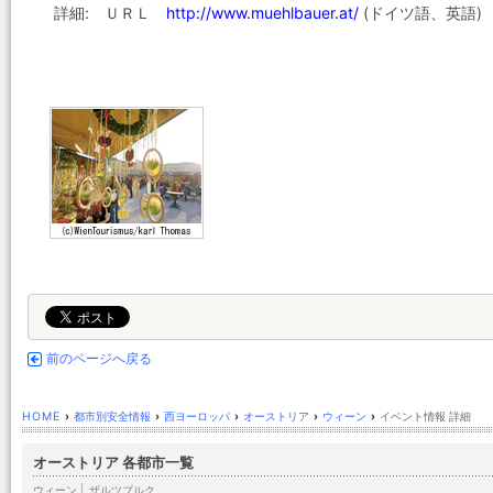
詳細: ＵＲＬ
http://www.muehlbauer.at/
(ドイツ語、英語)
前のページへ戻る
HOME
›
都市別安全情報
›
西ヨーロッパ
›
オーストリア
›
ウィーン
›
イベント情報 詳細
オーストリア 各都市一覧
ウィーン
|
ザルツブルク