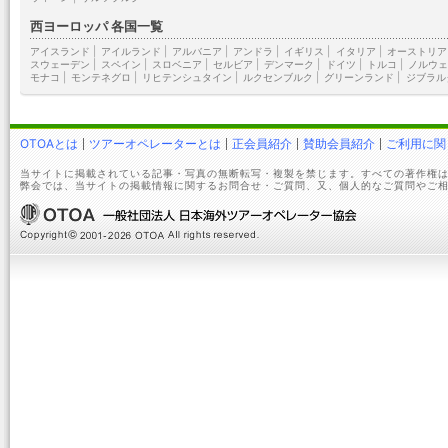
西ヨーロッパ 各国一覧
アイスランド
|
アイルランド
|
アルバニア
|
アンドラ
|
イギリス
|
イタリア
|
オーストリア
スウェーデン
|
スペイン
|
スロベニア
|
セルビア
|
デンマーク
|
ドイツ
|
トルコ
|
ノルウェ
モナコ
|
モンテネグロ
|
リヒテンシュタイン
|
ルクセンブルク
|
グリーンランド
|
ジブラル
OTOAとは
ツアーオペレーターとは
正会員紹介
賛助会員紹介
ご利用に関
当サイトに掲載されている記事・写真の無断転写・複製を禁じます。すべての著作権は
弊会では、当サイトの掲載情報に関するお問合せ・ご質問、又、個人的なご質問やご相