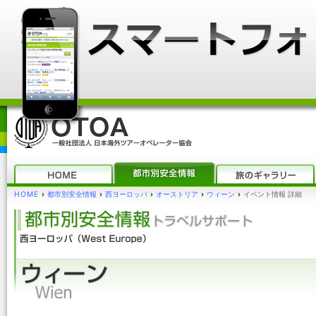
HOME
›
都市別安全情報
›
西ヨーロッパ
›
オーストリア
›
ウィーン
›
イベント情報 詳細