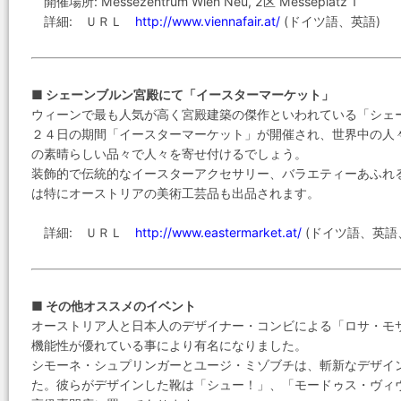
開催場所: Messezentrum Wien Neu, 2区 Messeplatz 1
詳細: ＵＲＬ
http://www.viennafair.at/
(ドイツ語、英語)
■ シェーンブルン宮殿にて「イースターマーケット」
ウィーンで最も人気が高く宮殿建築の傑作といわれている「シェ
２４日の期間「イースターマーケット」が開催され、世界中の人
の素晴らしい品々で人々を寄せ付けるでしょう。
装飾的で伝統的なイースターアクセサリー、バラエティーあふれ
は特にオーストリアの美術工芸品も出品されます。
詳細: ＵＲＬ
http://www.eastermarket.at/
(ドイツ語、英語
■ その他オススメのイベント
オーストリア人と日本人のデザイナー・コンビによる「ロサ・モ
機能性が優れている事により有名になりました。
シモーネ・シュプリンガーとユージ・ミゾブチは、斬新なデザイ
た。彼らがデザインした靴は「シュー！」、「モードゥス・ヴィ