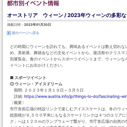
オーストリア ウィーン / 2023年ウィーンの多彩
掲載日時：
2023年01月20日
前のページへ戻る
どの時期にウィーンを訪れても、興味あるイベントは数え切れな
め、美術展、舞踏会などの文化イベントから、復活祭やクリスマ
別展覧会。食のイベントからスポーツイベントまで、ウィーンな
イベントにお出かけください。
■ スポーツイベント
◎ ウィーン・アイスドリーム
期間: ２０２３年１月１９日～３月５日
詳細:
https://www.austria.info/jp/things-to-do/fascinating-wi
〔概要〕
市庁舎前広場の特設リンクで楽しむアイススケートは、冬のウィ
総面積が９,５００平米にもなるスケートリンクは４つのエリア
ク」へは１２０ｍのランプウェーで繋がり、市庁舎広場の自然の