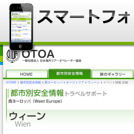
HOME
›
都市別安全情報
›
西ヨーロッパ
›
オーストリア
›
ウィーン
›
イベント情報 詳細