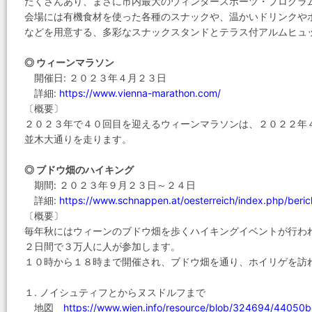
たくさんあり、まさに市内最大のウィンタースポーツ・プログラ
会場には有機食材を使った各種のスナックや、温かいドリンクや
などを用意する、多彩なスナックスタンドとテラス付アルムヒュ
◎ ウィーンマラソン
開催日: ２０２３年４月２３日
詳細:
https://www.vienna-marathon.com/
〔概要〕
２０２３年で４０回目を迎えるウィーンマラソンは、２０２２年
並木大通りを走ります。
◎ ブドウ畑のハイキング
期間: ２０２３年９月２３日～２４日
詳細:
https://www.schnappen.at/oesterreich/index.php/ber
〔概要〕
毎年秋にはウィーンのブドウ畑を歩くハイキングイベントが行わ
２日間で３万人に人が参加します。
１０時から１８時まで開催され、ブドウ畑を通り、ホイリゲを訪
１. ノイシュティフとからヌスドルフまで
地図
https://www.wien.info/resource/blob/324694/4405