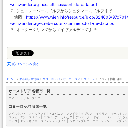
weinwandertag-neustift-nussdorf-de-data.pdf
２. シュトレーバースドルフからシュタマースドルフまで
地図
https://www.wien.info/resource/blob/324696/97d7
weinwandertag-strebersdorf-stammersdorf-de-data.pdf
３. オッタークリングからノイヴァルデッグまで
前のページへ戻る
HOME
›
都市別安全情報
›
西ヨーロッパ
›
オーストリア
›
ウィーン
›
イベント情報 詳細
オーストリア 各都市一覧
ウィーン
|
ザルツブルク
西ヨーロッパ 各国一覧
アイスランド
|
アイルランド
|
アルバニア
|
アンドラ
|
イギリス
|
イタリア
|
オーストリア
スウェーデン
|
スペイン
|
スロベニア
|
セルビア
|
デンマーク
|
ドイツ
|
トルコ
|
ノルウェ
モナコ
|
モンテネグロ
|
リヒテンシュタイン
|
ルクセンブルク
|
グリーンランド
|
ジブラル