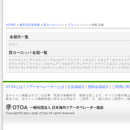
HOME
›
都市別安全情報
›
西ヨーロッパ
›
›
プラハ
›
イベント情報 詳細
各都市一覧
プラハ
西ヨーロッパ 各国一覧
アイスランド
|
アイルランド
|
アルバニア
|
アンドラ
|
イギリス
|
イタリア
|
オーストリア
スウェーデン
|
スペイン
|
スロベニア
|
セルビア
|
デンマーク
|
ドイツ
|
トルコ
|
ノルウェ
モナコ
|
モンテネグロ
|
リヒテンシュタイン
|
ルクセンブルク
|
グリーンランド
|
ジブラル
OTOAとは
ツアーオペレーターとは
正会員紹介
賛助会員紹介
ご利用に関
当サイトに掲載されている記事・写真の無断転写・複製を禁じます。すべての著作権は
弊会では、当サイトの掲載情報に関するお問合せ・ご質問、又、個人的なご質問やご相