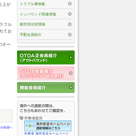
トラブル事例集
り上が
インバウンド関連情報
ラフル
都市別治安情報
れてお
手配会員紹介
のオー
外務省提供
ジの先頭へ
外務省 海外安全ホームページ