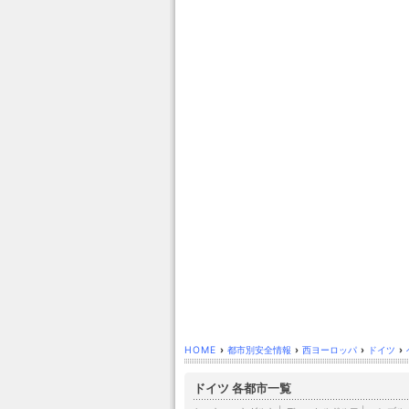
HOME
›
都市別安全情報
›
西ヨーロッパ
›
ドイツ
›
ドイツ 各都市一覧