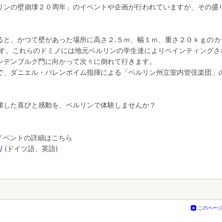
リンの壁崩壊２０周年」のイベントや企画が行われていますが、その盛
。
ると、かつて壁があった場所に高さ２.５ｍ、幅１ｍ、重さ２０ｋｇのカ
ます。これらのドミノには地元ベルリンの学生達によりペインティングさ
ンデンブルク門に向かって次々に倒れて行きます。
で、ダニエル・バレンボイム指揮による「ベルリン州立室内管弦楽団」
壊した喜びと感動を、ベルリンで体験しませんか？
イベントの詳細はこちら
/
(ドイツ語、英語)
このペー