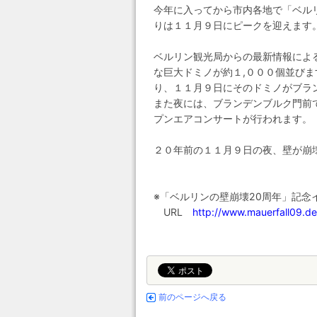
今年に入ってから市内各地で「ベル
りは１１月９日にピークを迎えます
ベルリン観光局からの最新情報によ
な巨大ドミノが約１,０００個並び
り、１１月９日にそのドミノがブラ
また夜には、ブランデンブルク門前
プンエアコンサートが行われます。
２０年前の１１月９日の夜、壁が崩
※「ベルリンの壁崩壊20周年」記念
URL
http://www.mauerfall09.de
前のページへ戻る