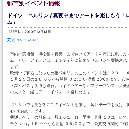
ドイツ ベルリン / 真夜中までアートを楽しもう
ム」
掲載日時：
2010年12月13日
前のページへ戻る
市内の美術館・博物館を真夜中まで開いてアートを市民に親しん
ム」というアイデアは、１９９７年に初めてベルリンで実施され
ます。
欧州中で有名になった元祖ベルリンのこのイベントは、２０１１年
１月２９日の１８:００から翌朝 ０２:００(深夜 26:00)まで
下鉄やバスは夜通し運行。ガイドツアーやパフォーマンス、音楽
の人々と一緒にアートイベントを楽しめます。
ベルリンでは夏と冬にこのイベントを催し、毎回テーマを設け、
心の出会い」です。
共通チケットの料金は一般１６ユーロ、学生・割引１０ユーロで
チケットは１５:００から翌朝 ０５:００まで、公共交通機関に有