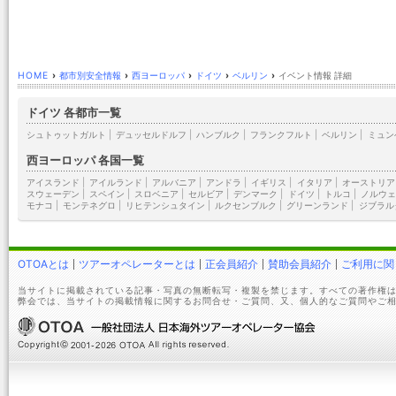
HOME
›
都市別安全情報
›
西ヨーロッパ
›
ドイツ
›
ベルリン
›
イベント情報 詳細
ドイツ 各都市一覧
シュトゥットガルト
|
デュッセルドルフ
|
ハンブルク
|
フランクフルト
|
ベルリン
|
ミュン
西ヨーロッパ 各国一覧
アイスランド
|
アイルランド
|
アルバニア
|
アンドラ
|
イギリス
|
イタリア
|
オーストリア
スウェーデン
|
スペイン
|
スロベニア
|
セルビア
|
デンマーク
|
ドイツ
|
トルコ
|
ノルウェ
モナコ
|
モンテネグロ
|
リヒテンシュタイン
|
ルクセンブルク
|
グリーンランド
|
ジブラル
OTOAとは
ツアーオペレーターとは
正会員紹介
賛助会員紹介
ご利用に関
当サイトに掲載されている記事・写真の無断転写・複製を禁じます。すべての著作権は
弊会では、当サイトの掲載情報に関するお問合せ・ご質問、又、個人的なご質問やご相