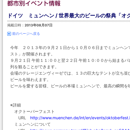
ドイツ ミュンヘン / 世界最大のビールの祭典「オ
掲載日時：
2013年08月07日
前のページへ戻る
今年 ２０１３年の９月２１日から１０月０６日までミュンヘン
スト」が開催されます。
９月２１日 午前１１:００と翌２２日 午前１０:００から始まる
列を観ることができます。
会場のテレージエンヴィーゼでは、１３の巨大なテントが立ち並
ビールを味わえます。
ビールを愛する皆様、ビールの本場ミュンヘンで、最高の瞬間を
※詳細
オクトーバーフェスト
URL
http://www.muenchen.de/int/en/events/oktoberfest.
ミュンヘンについて