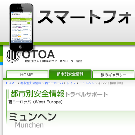
HOME
›
都市別安全情報
›
西ヨーロッパ
›
ドイツ
›
ミュンヘン
›
イベント情報 詳細