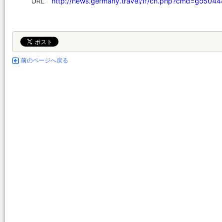
URL
http://news.germany.travel/ff/ch.php?cmd=go50
前のページへ戻る