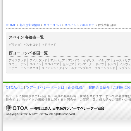
HOME
›
都市別安全情報
›
西ヨーロッパ
›
スペイン
›
バルセロナ
›
観光情報 詳細
スペイン 各都市一覧
グラナダ
|
バルセロナ
|
マドリッド
西ヨーロッパ 各国一覧
アイスランド
|
アイルランド
|
アルバニア
|
アンドラ
|
イギリス
|
イタリア
|
オーストリア
スウェーデン
|
スペイン
|
スロベニア
|
セルビア
|
デンマーク
|
ドイツ
|
トルコ
|
ノルウェ
モナコ
|
モンテネグロ
|
リヒテンシュタイン
|
ルクセンブルク
|
グリーンランド
|
ジブラル
OTOAとは
ツアーオペレーターとは
正会員紹介
賛助会員紹介
ご利用に関
当サイトに掲載されている記事・写真の無断転写・複製を禁じます。すべての著作権は
弊会では、当サイトの掲載情報に関するお問合せ・ご質問、又、個人的なご質問やご相