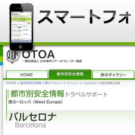
HOME
›
都市別安全情報
›
西ヨーロッパ
›
スペイン
›
バルセロナ
›
観光情報 詳細