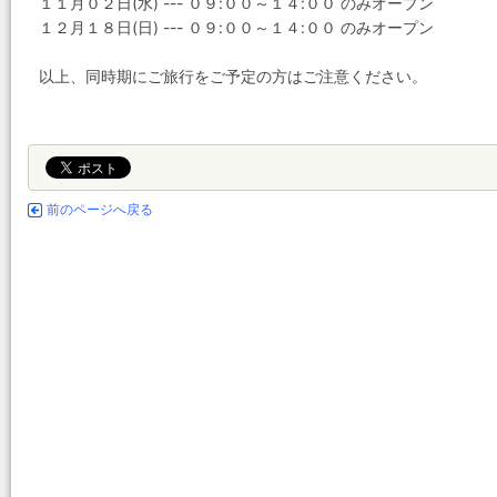
１１月０２日(水) --- ０９:００～１４:００ のみオープン
１２月１８日(日) --- ０９:００～１４:００ のみオープン
以上、同時期にご旅行をご予定の方はご注意ください。
前のページへ戻る