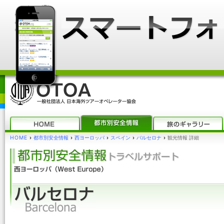
HOME
›
都市別安全情報
›
西ヨーロッパ
›
スペイン
›
バルセロナ
›
観光情報 詳細