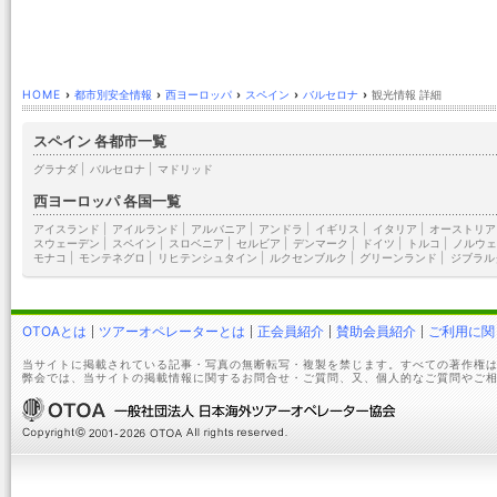
HOME
›
都市別安全情報
›
西ヨーロッパ
›
スペイン
›
バルセロナ
›
観光情報 詳細
スペイン 各都市一覧
グラナダ
|
バルセロナ
|
マドリッド
西ヨーロッパ 各国一覧
アイスランド
|
アイルランド
|
アルバニア
|
アンドラ
|
イギリス
|
イタリア
|
オーストリア
スウェーデン
|
スペイン
|
スロベニア
|
セルビア
|
デンマーク
|
ドイツ
|
トルコ
|
ノルウェ
モナコ
|
モンテネグロ
|
リヒテンシュタイン
|
ルクセンブルク
|
グリーンランド
|
ジブラル
OTOAとは
ツアーオペレーターとは
正会員紹介
賛助会員紹介
ご利用に関
当サイトに掲載されている記事・写真の無断転写・複製を禁じます。すべての著作権は
弊会では、当サイトの掲載情報に関するお問合せ・ご質問、又、個人的なご質問やご相