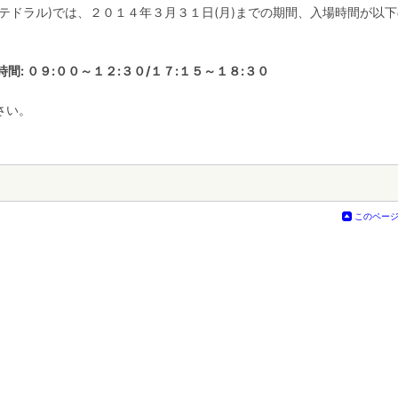
テドラル)では、２０１４年３月３１日(月)までの期間、入場時間が以
: ０９:００～１２:３０/１７:１５～１８:３０
さい。
このペー