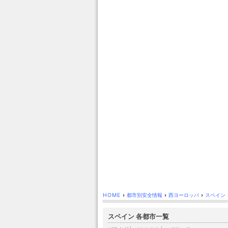
HOME
›
都市別安全情報
›
西ヨーロッパ
›
スペイン
スペイン 各都市一覧