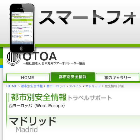
HOME
›
都市別安全情報
›
西ヨーロッパ
›
スペイン
›
マドリッド
›
観光情報 詳細