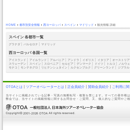
HOME
›
都市別安全情報
›
西ヨーロッパ
›
スペイン
›
マドリッド
›
観光情報 詳細
スペイン 各都市一覧
グラナダ
|
バルセロナ
|
マドリッド
西ヨーロッパ 各国一覧
アイスランド
|
アイルランド
|
アルバニア
|
アンドラ
|
イギリス
|
イタリア
|
オーストリア
スウェーデン
|
スペイン
|
スロベニア
|
セルビア
|
デンマーク
|
ドイツ
|
トルコ
|
ノルウェ
モナコ
|
モンテネグロ
|
リヒテンシュタイン
|
ルクセンブルク
|
グリーンランド
|
ジブラル
OTOAとは
ツアーオペレーターとは
正会員紹介
賛助会員紹介
ご利用に関
当サイトに掲載されている記事・写真の無断転写・複製を禁じます。すべての著作権は
弊会では、当サイトの掲載情報に関するお問合せ・ご質問、又、個人的なご質問やご相