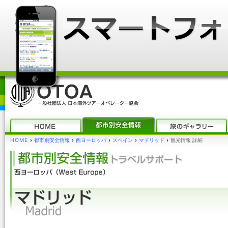
HOME
›
都市別安全情報
›
西ヨーロッパ
›
スペイン
›
マドリッド
›
観光情報 詳細